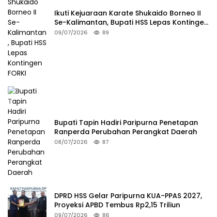
Ikuti Kejuaraan Karate Shukaido Borneo II
Se-Kalimantan, Bupati HSS Lepas Kontingen
FORKI
09/07/2026
89
Bupati Tapin Hadiri Paripurna Penetapan
Ranperda Perubahan Perangkat Daerah
08/07/2026
87
DPRD HSS Gelar Paripurna KUA-PPAS 2027,
Proyeksi APBD Tembus Rp2,15 Triliun
09/07/2026
86