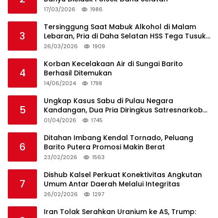
17/03/2026
1986
Tersinggung Saat Mabuk Alkohol di Malam
3
Lebaran, Pria di Daha Selatan HSS Tega Tusuk
Teman Sendiri
26/03/2026
1909
Korban Kecelakaan Air di Sungai Barito
4
Berhasil Ditemukan
14/06/2024
1798
Ungkap Kasus Sabu di Pulau Negara
5
Kandangan, Dua Pria Diringkus Satresnarkoba
HSS
01/04/2026
1745
Ditahan Imbang Kendal Tornado, Peluang
6
Barito Putera Promosi Makin Berat
23/02/2026
1563
Dishub Kalsel Perkuat Konektivitas Angkutan
7
Umum Antar Daerah Melalui Integritas
26/02/2026
1297
Iran Tolak Serahkan Uranium ke AS, Trump: