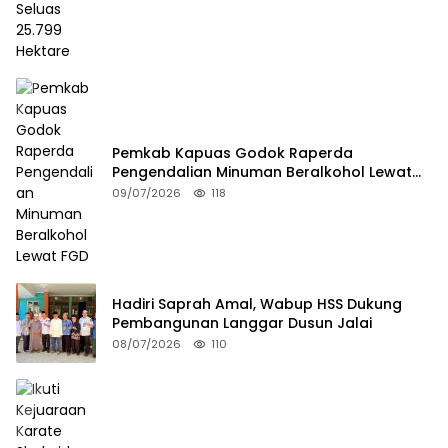
Pemkab Kapuas Godok Raperda
Pengendalian Minuman Beralkohol Lewat
FGD
09/07/2026
118
Hadiri Saprah Amal, Wabup HSS Dukung
Pembangunan Langgar Dusun Jalai
08/07/2026
110