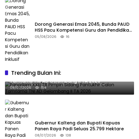
Dorong Generasi Emas 2045, Bunda PAUD
HSS Pacu Kompetensi Guru dan Pendidikan
Inklusif
05/08/2026
16
Trending Bulan Ini:
Pangdam XXII/TB Pimpin Sidang Pantukhir Calon
Tamtama TNI AD Gelombang II TA 2026
08/07/2026
154
Gubernur Kalteng dan Bupati Kapuas
Panen Raya Padi Seluas 25.799 Hektare
08/07/2026
138