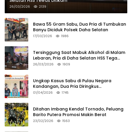
Selatan HSS Tewas Ditikam
26/03/2026
2139
Bawa 55 Gram Sabu, Dua Pria di Tumbukan
Banyu Diciduk Polsek Daha Selatan
17/03/2026
1986
Tersinggung Saat Mabuk Alkohol di Malam
Lebaran, Pria di Daha Selatan HSS Tega
Tusuk Teman Sendiri
26/03/2026
1909
Ungkap Kasus Sabu di Pulau Negara
Kandangan, Dua Pria Diringkus
Satresnarkoba HSS
01/04/2026
1745
Ditahan Imbang Kendal Tornado, Peluang
Barito Putera Promosi Makin Berat
23/02/2026
1563