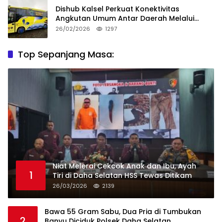
Dishub Kalsel Perkuat Konektivitas
Angkutan Umum Antar Daerah Melalui
Integritas
26/02/2026
1297
Top Sepanjang Masa:
Niat Melerai Cekcok Anak dan Ibu, Ayah
1
Tiri di Daha Selatan HSS Tewas Ditikam
26/03/2026
2139
Bawa 55 Gram Sabu, Dua Pria di Tumbukan
2
Banyu Diciduk Polsek Daha Selatan