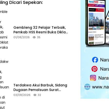
ling Dicari Sepekan:
Gembleng 32 Pelajar Terbaik,
Pemkab HSS Resmi Buka Diklat
Paskibraka 2026
01/08/2026
35
Terdakwa Akui Barbuk, Sidang
Dugaan Pemalsuan Surat
Tanah di HSS Akan Berlanjut
03/08/2026
32
Tuntutan JPU