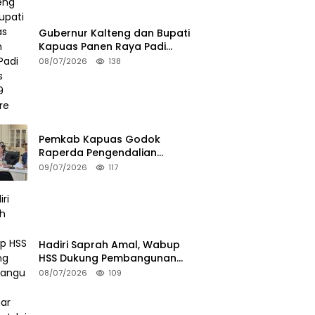
Gubernur Kalteng dan Bupati
Kapuas Panen Raya Padi
Seluas 25.799 Hektare
08/07/2026
138
Pemkab Kapuas Godok
Raperda Pengendalian
Minuman Beralkohol Lewat FGD
09/07/2026
117
Hadiri Saprah Amal, Wabup
HSS Dukung Pembangunan
Langgar Dusun Jalai
08/07/2026
109