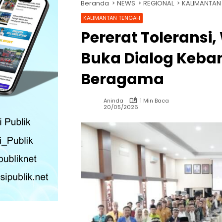
Beranda
NEWS
REGIONAL
KALIMANTAN
KALIMANTAN TENGAH
Pererat Toleransi
Buka Dialog Keb
Beragama
Aninda
1 Min Baca
20/05/2026