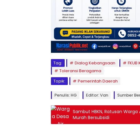
Tag:
Dialog Kebangsaan
FKUB 
Toleransi Beragama
Topik:
Pemerintah Daerah
Penulis: HG
Editor: Van
Sumber Ber
Sambut HBKN, Ratusan Warga 
Murah Bersubsidi