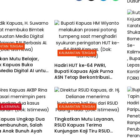
NTAN TENGAH
KALIMANTAN TENGAH
kan Mutu Belajar,
ik Kapuas Buka
Hadiri HUT ke-64 PWRI,
Media Digital AI untuk
Bupati Kapuas Ajak Purna
I
ASN Tetap Berkontribusi
untuk Daerah
& KRIMINAL
KALIMANTAN TENGAH
 Kapuas Ungkap Dua
Tingkatkan Mutu Layanan,
Pembunuhan, Salah
RSUD Kapuas Terima
a Anak Bunuh Ayah
Kunjungan Kaji Tiru RSUD
Pulang Pisau