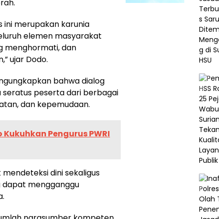
rah.
 ini merupakan karunia
seluruh elemen masyarakat
ing menghormati, dan
” ujar Dodo.
 mengungkapkan bahwa dialog
ya seratus peserta dari berbagai
atan, dan kepemudaan.
o Kukuhkan Pengurus PWRI
 mendeteksi dini sekaligus
ng dapat mengganggu
.
ejumlah narasumber kompeten