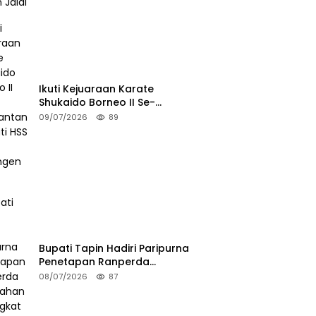
Ikuti Kejuaraan Karate
Shukaido Borneo II Se-
Kalimantan, Bupati HSS Lepas
09/07/2026
89
Kontingen FORKI
Bupati Tapin Hadiri Paripurna
Penetapan Ranperda
Perubahan Perangkat Daerah
08/07/2026
87