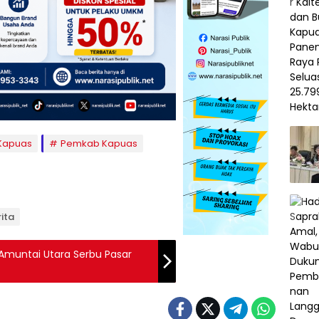
Kapuas
Pemkab Kapuas
ita
Amuntai Utara Serbu Pasar