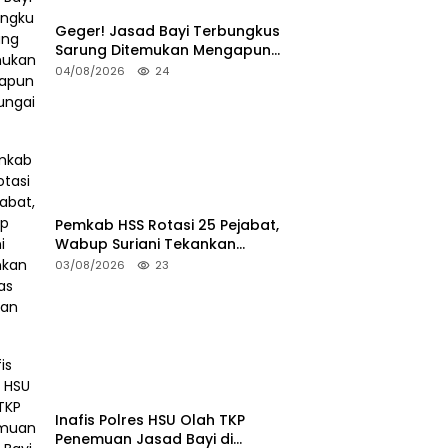
Geger! Jasad Bayi Terbungkus
Sarung Ditemukan Mengapung
di Sungai HSU
04/08/2026
24
Pemkab HSS Rotasi 25 Pejabat,
Wabup Suriani Tekankan
Kualitas Layanan Publik
03/08/2026
23
Inafis Polres HSU Olah TKP
Penemuan Jasad Bayi di