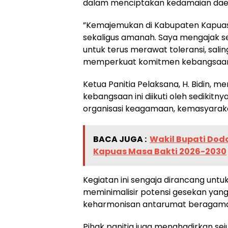
dalam menciptakan kedamaian dae
​”Kemajemukan di Kabupaten Kapuas
sekaligus amanah. Saya mengajak 
untuk terus merawat toleransi, sal
memperkuat komitmen kebangsaan,
Ketua Panitia Pelaksana, H. Bidin,
kebangsaan ini diikuti oleh sedikitn
organisasi keagamaan, kemasyarak
BACA JUGA :
Wakil Bupati Dod
Kapuas Masa Bakti 2026-2030
Kegiatan ini sengaja dirancang untuk
meminimalisir potensi gesekan ya
keharmonisan antarumat beragama
Pihak panitia juga menghadirkan s