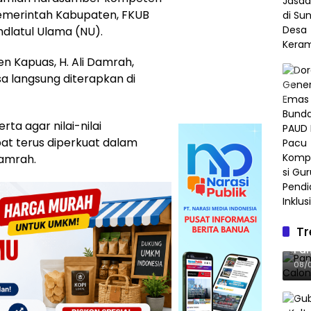
 Pemerintah Kabupaten, FKUB
dlatul Ulama (NU).
n Kapuas, H. Ali Damrah,
isa langsung diterapkan di
ta agar nilai-nilai
at terus diperkuat dalam
Damrah.
Tr
Pan
Pan
Gel
08/