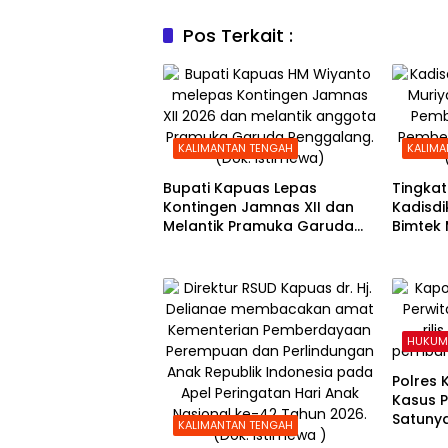
Pos Terkait :
KALIMANTAN TENGAH
KALIMA
Bupati Kapuas Lepas
Tingkat
Kontingen Jamnas XII dan
Kadisd
Melantik Pramuka Garuda
Bimtek 
Penggalang
Guru PA
HUKUM 
Polres
Kasus 
Satuny
KALIMANTAN TENGAH