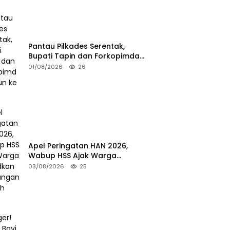
Pantau Pilkades Serentak,
Bupati Tapin dan Forkopimda
Turun ke TPS
01/08/2026
26
Apel Peringatan HAN 2026,
Wabup HSS Ajak Warga
Wujudkan Lingkungan Ramah
03/08/2026
25
Anak