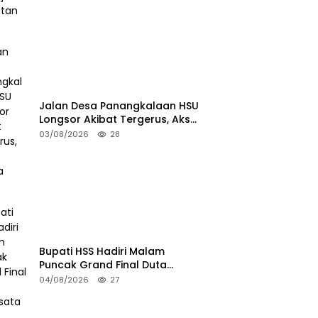
Jalan Desa Panangkalaan HSU
Longsor Akibat Tergerus, Akses
Warga Putus
03/08/2026
28
Bupati HSS Hadiri Malam
Puncak Grand Final Duta
Pariwisata 2026
04/08/2026
27