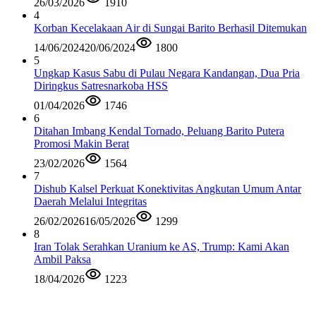
26/03/2026
1910
4
Korban Kecelakaan Air di Sungai Barito Berhasil Ditemukan
14/06/2024
20/06/2024
1800
5
Ungkap Kasus Sabu di Pulau Negara Kandangan, Dua Pria
Diringkus Satresnarkoba HSS
01/04/2026
1746
6
Ditahan Imbang Kendal Tornado, Peluang Barito Putera
Promosi Makin Berat
23/02/2026
1564
7
Dishub Kalsel Perkuat Konektivitas Angkutan Umum Antar
Daerah Melalui Integritas
26/02/2026
16/05/2026
1299
8
Iran Tolak Serahkan Uranium ke AS, Trump: Kami Akan
Ambil Paksa
18/04/2026
1223