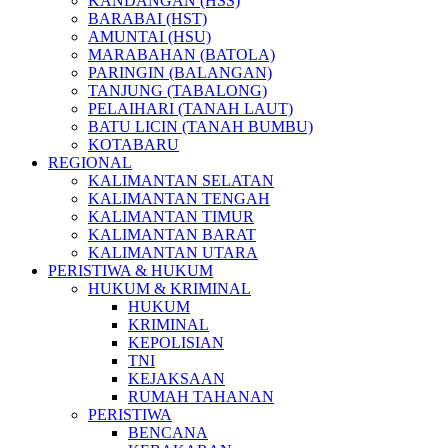
KANDANGAN (HSS)
BARABAI (HST)
AMUNTAI (HSU)
MARABAHAN (BATOLA)
PARINGIN (BALANGAN)
TANJUNG (TABALONG)
PELAIHARI (TANAH LAUT)
BATU LICIN (TANAH BUMBU)
KOTABARU
REGIONAL
KALIMANTAN SELATAN
KALIMANTAN TENGAH
KALIMANTAN TIMUR
KALIMANTAN BARAT
KALIMANTAN UTARA
PERISTIWA & HUKUM
HUKUM & KRIMINAL
HUKUM
KRIMINAL
KEPOLISIAN
TNI
KEJAKSAAN
RUMAH TAHANAN
PERISTIWA
BENCANA