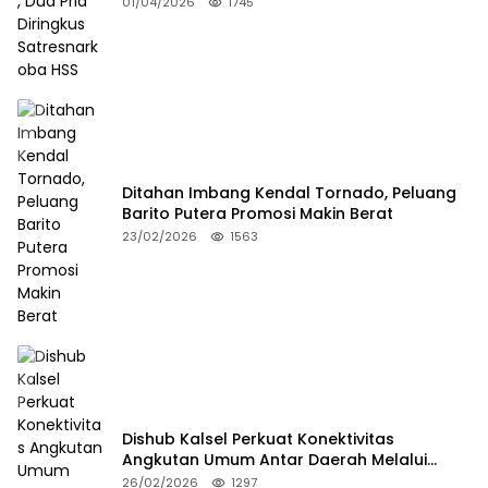
01/04/2026
1745
Ditahan Imbang Kendal Tornado, Peluang
Barito Putera Promosi Makin Berat
23/02/2026
1563
Dishub Kalsel Perkuat Konektivitas
Angkutan Umum Antar Daerah Melalui
Integritas
26/02/2026
1297