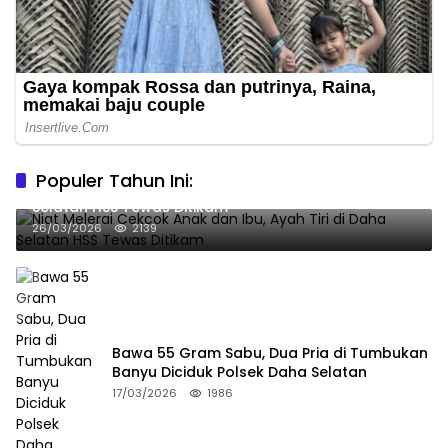
Populer Tahun Ini:
Niat Melerai Cekcok Anak dan Ibu, Ayah Tiri di Daha
Selatan HSS Tewas Ditikam
26/03/2026
2139
Bawa 55 Gram Sabu, Dua Pria di Tumbukan
Banyu Diciduk Polsek Daha Selatan
17/03/2026
1986