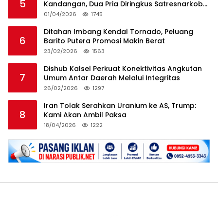
5
Kandangan, Dua Pria Diringkus Satresnarkoba
HSS
01/04/2026
1745
Ditahan Imbang Kendal Tornado, Peluang
6
Barito Putera Promosi Makin Berat
23/02/2026
1563
Dishub Kalsel Perkuat Konektivitas Angkutan
7
Umum Antar Daerah Melalui Integritas
26/02/2026
1297
Iran Tolak Serahkan Uranium ke AS, Trump:
8
Kami Akan Ambil Paksa
18/04/2026
1222