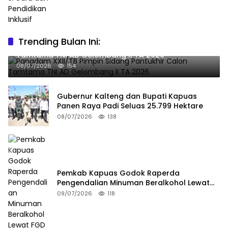
Trending Bulan Ini:
Pangdam XXII/TB Pimpin Sidang Pantukhir Calon
Tamtama TNI AD Gelombang II TA 2026
08/07/2026
154
Gubernur Kalteng dan Bupati Kapuas
Panen Raya Padi Seluas 25.799 Hektare
08/07/2026
138
Pemkab Kapuas Godok Raperda
Pengendalian Minuman Beralkohol Lewat
FGD
09/07/2026
118