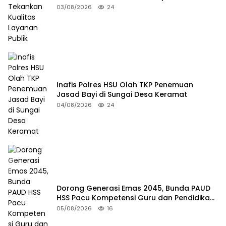
03/08/2026
24
Inafis Polres HSU Olah TKP Penemuan
Jasad Bayi di Sungai Desa Keramat
04/08/2026
24
Dorong Generasi Emas 2045, Bunda PAUD
HSS Pacu Kompetensi Guru dan Pendidikan
Inklusif
05/08/2026
16