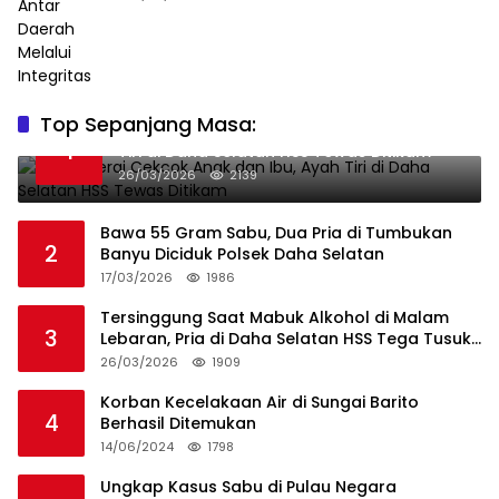
Top Sepanjang Masa:
Niat Melerai Cekcok Anak dan Ibu, Ayah
1
Tiri di Daha Selatan HSS Tewas Ditikam
26/03/2026
2139
Bawa 55 Gram Sabu, Dua Pria di Tumbukan
2
Banyu Diciduk Polsek Daha Selatan
17/03/2026
1986
Tersinggung Saat Mabuk Alkohol di Malam
3
Lebaran, Pria di Daha Selatan HSS Tega Tusuk
Teman Sendiri
26/03/2026
1909
Korban Kecelakaan Air di Sungai Barito
4
Berhasil Ditemukan
14/06/2024
1798
Ungkap Kasus Sabu di Pulau Negara