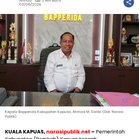
Aninda
2 Min Baca
03/06/2026
Kepala Bapperida Kabupaten Kapuas, Ahmad M. Saribi. (Dok. Narasi
Publik)
KUALA KAPUAS,
narasipublik.net
–
Pemerintah