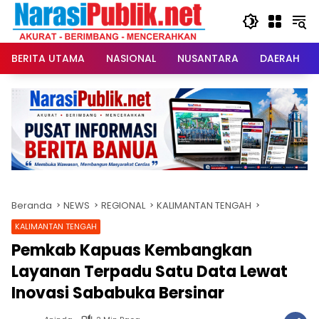
Langsung
ke
konten
BERITA UTAMA
NASIONAL
NUSANTARA
DAERAH
Beranda
NEWS
REGIONAL
KALIMANTAN TENGAH
KALIMANTAN TENGAH
Pemkab Kapuas Kembangkan
Layanan Terpadu Satu Data Lewat
Inovasi Sababuka Bersinar