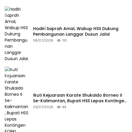
Hadiri Saprah Amal, Wabup HSS Dukung
Pembangunan Langgar Dusun Jalai
08/07/2026
110
Ikuti Kejuaraan Karate Shukaido Borneo II
Se-Kalimantan, Bupati HSS Lepas Kontingen
FORKI
09/07/2026
89