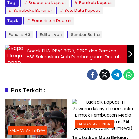
Tag:
Bapperida Kapuas
Pemkab Kapuas
Sababuka Bersinar
Satu Data Kapuas
Topik:
Pemerintah Daerah
Penulis: HG
Editor: Van
Sumber Berita
Godok KUA-PPAS 2027, DPRD dan Pemkab
HSS Selaraskan Arah Pembangunan Daerah
Pos Terkait :
KALIMANTAN TENGAH
KALIMANTAN TENGAH
Tingkatkan Mutu Belajar,