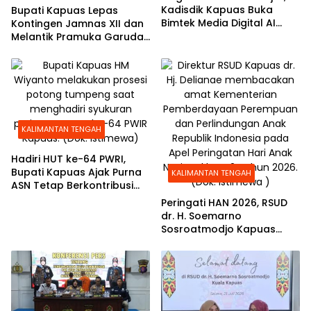
Kadisdik Kapuas Buka
Bupati Kapuas Lepas
Bimtek Media Digital AI
Kontingen Jamnas XII dan
untuk Guru PAI
Melantik Pramuka Garuda
Penggalang
KALIMANTAN TENGAH
Hadiri HUT ke-64 PWRI,
Bupati Kapuas Ajak Purna
KALIMANTAN TENGAH
ASN Tetap Berkontribusi
untuk Daerah
Peringati HAN 2026, RSUD
dr. H. Soemarno
Sosroatmodjo Kapuas
Gelar Apel Bersama