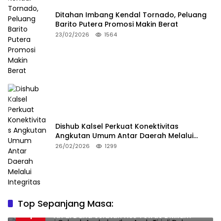
Ditahan Imbang Kendal Tornado, Peluang
Barito Putera Promosi Makin Berat
23/02/2026
1564
Dishub Kalsel Perkuat Konektivitas
Angkutan Umum Antar Daerah Melalui
Integritas
26/02/2026
1299
Top Sepanjang Masa:
Niat Melerai Cekcok Anak dan Ibu, Ayah
1
Tiri di Daha Selatan HSS Tewas Ditikam