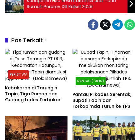
Kabupaten HSU Resmi Ditunjuk Jadi Tuan
Rumah Porprov XIII Kalsel 2029
Pos Terkait :
PERISTIWA
RANTAU (TAPIN)
Kebakaran di Tarungin
Tapin, Tiga Rumah dan
Pantau Pilkades Serentak,
Gudang Ludes Terbakar
Bupati Tapin dan
Forkopimda Turun ke TPS