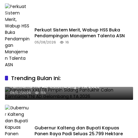
Perkuat Sistem Merit, Wabup HSS Buka
Pendampingan Manajemen Talenta ASN
05/08/2026
16
Trending Bulan Ini:
Pangdam XXII/TB Pimpin Sidang Pantukhir Calon
Tamtama TNI AD Gelombang II TA 2026
08/07/2026
155
Gubernur Kalteng dan Bupati Kapuas
Panen Raya Padi Seluas 25.799 Hektare