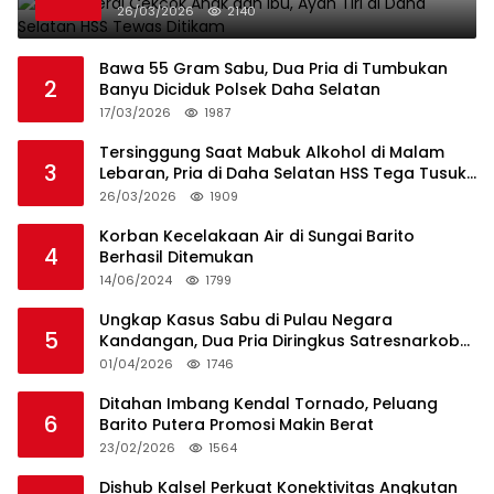
26/03/2026
2140
Bawa 55 Gram Sabu, Dua Pria di Tumbukan
2
Banyu Diciduk Polsek Daha Selatan
17/03/2026
1987
Tersinggung Saat Mabuk Alkohol di Malam
3
Lebaran, Pria di Daha Selatan HSS Tega Tusuk
Teman Sendiri
26/03/2026
1909
Korban Kecelakaan Air di Sungai Barito
4
Berhasil Ditemukan
14/06/2024
1799
Ungkap Kasus Sabu di Pulau Negara
5
Kandangan, Dua Pria Diringkus Satresnarkoba
HSS
01/04/2026
1746
Ditahan Imbang Kendal Tornado, Peluang
6
Barito Putera Promosi Makin Berat
23/02/2026
1564
Dishub Kalsel Perkuat Konektivitas Angkutan