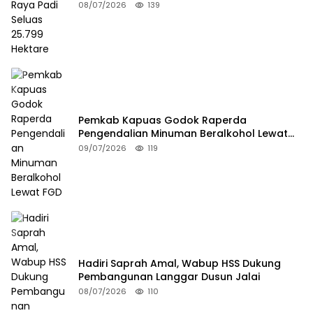
08/07/2026
139
Pemkab Kapuas Godok Raperda
Pengendalian Minuman Beralkohol Lewat
FGD
09/07/2026
119
Hadiri Saprah Amal, Wabup HSS Dukung
Pembangunan Langgar Dusun Jalai
08/07/2026
110