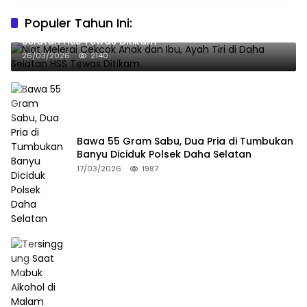
Populer Tahun Ini:
Niat Melerai Cekcok Anak dan Ibu, Ayah Tiri di Daha
Selatan HSS Tewas Ditikam
26/03/2026
2140
Bawa 55 Gram Sabu, Dua Pria di Tumbukan
Banyu Diciduk Polsek Daha Selatan
17/03/2026
1987