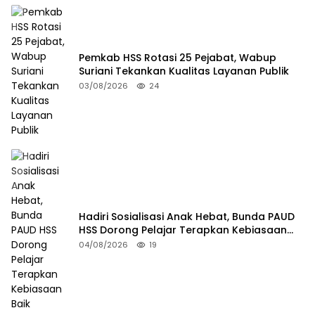
Pemkab HSS Rotasi 25 Pejabat, Wabup
Suriani Tekankan Kualitas Layanan Publik
03/08/2026
24
Hadiri Sosialisasi Anak Hebat, Bunda PAUD
HSS Dorong Pelajar Terapkan Kebiasaan
Baik
04/08/2026
19