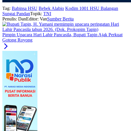
Tag:
Babinsa HSU
Bebek Alabio
Kodim 1001 HSU Balangan
Sungai Pandan
Topik:
TNI
Penulis: Dan
Editor: Van
Sumber Berita
Pimpin Upacara Hari Lahir Pancasila, Bupati Tapin Ajak Perkuat
Gotong Royong