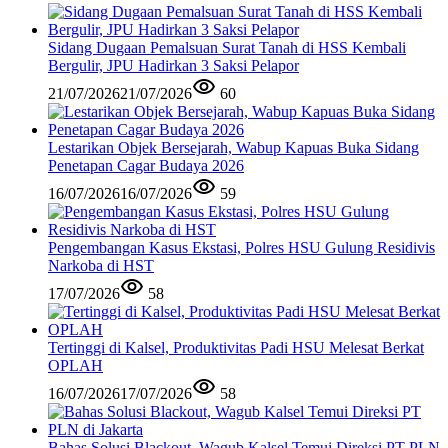
Sidang Dugaan Pemalsuan Surat Tanah di HSS Kembali
Bergulir, JPU Hadirkan 3 Saksi Pelapor
21/07/2026
21/07/2026
60
Lestarikan Objek Bersejarah, Wabup Kapuas Buka Sidang
Penetapan Cagar Budaya 2026
16/07/2026
16/07/2026
59
Pengembangan Kasus Ekstasi, Polres HSU Gulung Residivis
Narkoba di HST
17/07/2026
58
Tertinggi di Kalsel, Produktivitas Padi HSU Melesat Berkat
OPLAH
16/07/2026
17/07/2026
58
Bahas Solusi Blackout, Wagub Kalsel Temui Direksi PT PLN