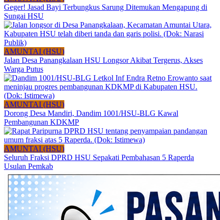
Geger! Jasad Bayi Terbungkus Sarung Ditemukan Mengapung di
Sungai HSU
AMUNTAI (HSU)
Jalan Desa Panangkalaan HSU Longsor Akibat Tergerus, Akses
Warga Putus
AMUNTAI (HSU)
Dorong Desa Mandiri, Dandim 1001/HSU-BLG Kawal
Pembangunan KDKMP
AMUNTAI (HSU)
Seluruh Fraksi DPRD HSU Sepakati Pembahasan 5 Raperda
Usulan Pemkab