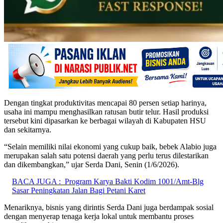
Dengan tingkat produktivitas mencapai 80 persen setiap harinya,
usaha ini mampu menghasilkan ratusan butir telur. Hasil produksi
tersebut kini dipasarkan ke berbagai wilayah di Kabupaten HSU
dan sekitarnya.
“Selain memiliki nilai ekonomi yang cukup baik, bebek Alabio juga
merupakan salah satu potensi daerah yang perlu terus dilestarikan
dan dikembangkan,” ujar Serda Dani, Senin (1/6/2026).
BACA JUGA :
Program Karya Bakti Kodim 1001/Amt-Blg
Sasar Peningkatan Jalan Bagi Petani Karet
Menariknya, bisnis yang dirintis Serda Dani juga berdampak sosial
dengan menyerap tenaga kerja lokal untuk membantu proses