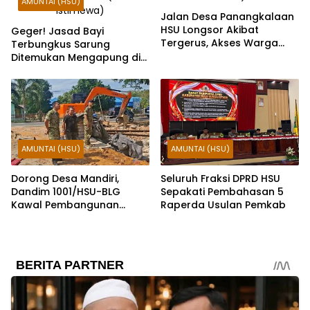
AMUNTAI (HSU)
Jalan Desa Panangkalaan
HSU Longsor Akibat
Geger! Jasad Bayi
Tergerus, Akses Warga
Terbungkus Sarung
Putus
Ditemukan Mengapung di
Sungai HSU
AMUNTAI (HSU)
AMUNTAI (HSU)
Dorong Desa Mandiri,
Seluruh Fraksi DPRD HSU
Dandim 1001/HSU-BLG
Sepakati Pembahasan 5
Kawal Pembangunan
Raperda Usulan Pemkab
KDKMP