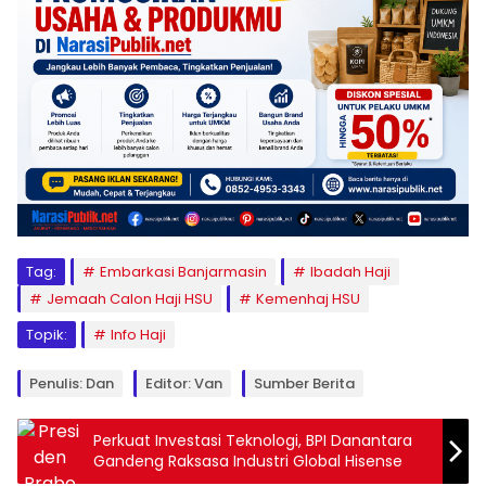
Tag:
Embarkasi Banjarmasin
Ibadah Haji
Jemaah Calon Haji HSU
Kemenhaj HSU
Topik:
Info Haji
Penulis: Dan
Editor: Van
Sumber Berita
Perkuat Investasi Teknologi, BPI Danantara
Gandeng Raksasa Industri Global Hisense