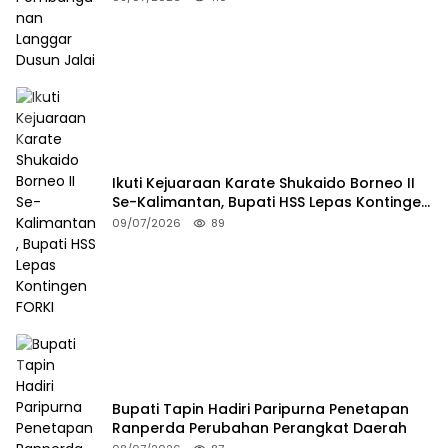
Ikuti Kejuaraan Karate Shukaido Borneo II
Se-Kalimantan, Bupati HSS Lepas Kontingen
FORKI
09/07/2026
89
Bupati Tapin Hadiri Paripurna Penetapan
Ranperda Perubahan Perangkat Daerah