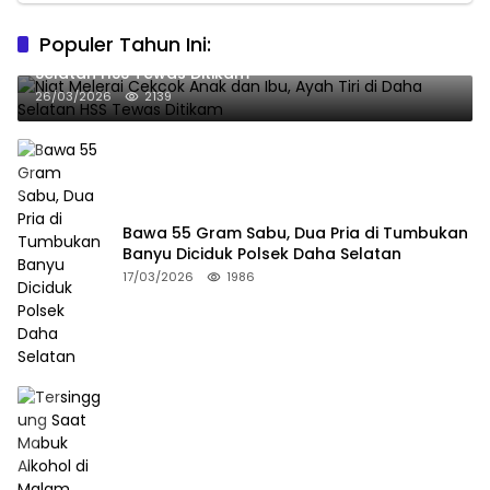
Populer Tahun Ini:
Niat Melerai Cekcok Anak dan Ibu, Ayah Tiri di Daha
Selatan HSS Tewas Ditikam
26/03/2026
2139
Bawa 55 Gram Sabu, Dua Pria di Tumbukan
Banyu Diciduk Polsek Daha Selatan
17/03/2026
1986