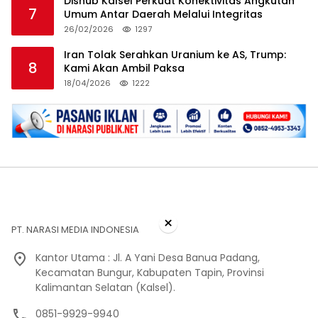
Dishub Kalsel Perkuat Konektivitas Angkutan
7
Umum Antar Daerah Melalui Integritas
26/02/2026
1297
Iran Tolak Serahkan Uranium ke AS, Trump:
8
Kami Akan Ambil Paksa
18/04/2026
1222
×
PT. NARASI MEDIA INDONESIA
Kantor Utama : Jl. A Yani Desa Banua Padang,
Kecamatan Bungur, Kabupaten Tapin, Provinsi
Kalimantan Selatan (Kalsel).
0851-9929-9940