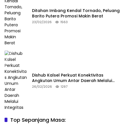
Ditahan Imbang Kendal Tornado, Peluang
Barito Putera Promosi Makin Berat
23/02/2026
1563
Dishub Kalsel Perkuat Konektivitas
Angkutan Umum Antar Daerah Melalui
Integritas
26/02/2026
1297
Top Sepanjang Masa:
Niat Melerai Cekcok Anak dan Ibu, Ayah
1
Tiri di Daha Selatan HSS Tewas Ditikam