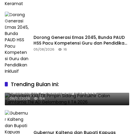
Dorong Generasi Emas 2045, Bunda PAUD
HSS Pacu Kompetensi Guru dan Pendidikan
Inklusif
05/08/2026
16
Trending Bulan Ini:
Pangdam XXII/TB Pimpin Sidang Pantukhir Calon
Tamtama TNI AD Gelombang II TA 2026
08/07/2026
154
Gubernur Kalteng dan Bupati Kapuas