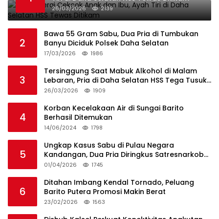
26/03/2026
2139
Bawa 55 Gram Sabu, Dua Pria di Tumbukan
2
Banyu Diciduk Polsek Daha Selatan
17/03/2026
1986
Tersinggung Saat Mabuk Alkohol di Malam
3
Lebaran, Pria di Daha Selatan HSS Tega Tusuk
Teman Sendiri
26/03/2026
1909
Korban Kecelakaan Air di Sungai Barito
4
Berhasil Ditemukan
14/06/2024
1798
Ungkap Kasus Sabu di Pulau Negara
5
Kandangan, Dua Pria Diringkus Satresnarkoba
HSS
01/04/2026
1745
Ditahan Imbang Kendal Tornado, Peluang
6
Barito Putera Promosi Makin Berat
23/02/2026
1563