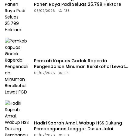
Panen Raya Padi Seluas 25.799 Hektare
08/07/2026
138
Pemkab Kapuas Godok Raperda
Pengendalian Minuman Beralkohol Lewat
FGD
09/07/2026
118
Hadiri Saprah Amal, Wabup HSS Dukung
Pembangunan Langgar Dusun Jalai
08/07/2026
110