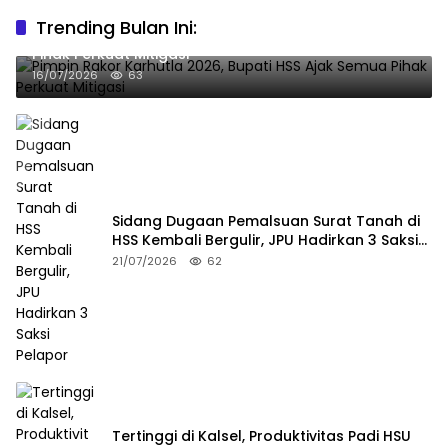
Trending Bulan Ini:
Pimpin Rakor Karhutla 2026, Bupati HSS Ajak Semua
Pihak Perkuat Mitigasi
16/07/2026
63
Sidang Dugaan Pemalsuan Surat Tanah di
HSS Kembali Bergulir, JPU Hadirkan 3 Saksi
Pelapor
21/07/2026
62
Tertinggi di Kalsel, Produktivitas Padi HSU