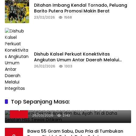
Ditahan Imbang Kendal Tornado, Peluang
Barito Putera Promosi Makin Berat
23/02/2026
1568
Dishub Kalsel Perkuat Konektivitas
Angkutan Umum Antar Daerah Melalui
Integritas
26/02/2026
1303
Top Sepanjang Masa:
Niat Melerai Cekcok Anak dan Ibu, Ayah
1
Tiri di Daha Selatan HSS Tewas Ditikam
26/03/2026
2143
Bawa 55 Gram Sabu, Dua Pria di Tumbukan