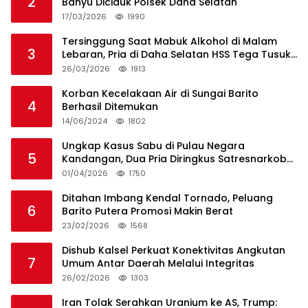
2
Banyu Diciduk Polsek Daha Selatan
17/03/2026
1990
Tersinggung Saat Mabuk Alkohol di Malam
3
Lebaran, Pria di Daha Selatan HSS Tega Tusuk
Teman Sendiri
26/03/2026
1913
Korban Kecelakaan Air di Sungai Barito
4
Berhasil Ditemukan
14/06/2024
1802
Ungkap Kasus Sabu di Pulau Negara
5
Kandangan, Dua Pria Diringkus Satresnarkoba
HSS
01/04/2026
1750
Ditahan Imbang Kendal Tornado, Peluang
6
Barito Putera Promosi Makin Berat
23/02/2026
1568
Dishub Kalsel Perkuat Konektivitas Angkutan
7
Umum Antar Daerah Melalui Integritas
26/02/2026
1303
Iran Tolak Serahkan Uranium ke AS, Trump: