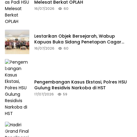
Melesat Berkat OPLAH
16/07/2026
60
Lestarikan Objek Bersejarah, Wabup
Kapuas Buka Sidang Penetapan Cagar
Budaya 2026
16/07/2026
60
Pengembangan Kasus Ekstasi, Polres HSU
Gulung Residivis Narkoba di HST
17/07/2026
59