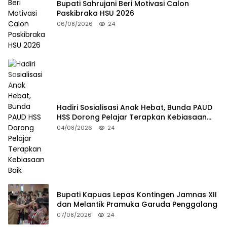
Bupati Sahrujani Beri Motivasi Calon
Paskibraka HSU 2026
06/08/2026
24
Hadiri Sosialisasi Anak Hebat, Bunda PAUD
HSS Dorong Pelajar Terapkan Kebiasaan
Baik
04/08/2026
24
Bupati Kapuas Lepas Kontingen Jamnas XII
dan Melantik Pramuka Garuda Penggalang
07/08/2026
24