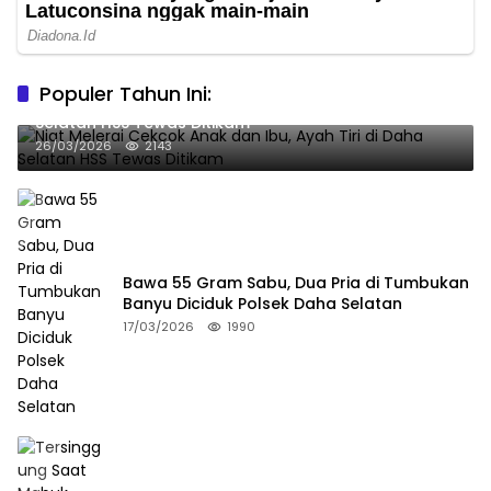
Populer Tahun Ini:
Niat Melerai Cekcok Anak dan Ibu, Ayah Tiri di Daha
Selatan HSS Tewas Ditikam
26/03/2026
2143
Bawa 55 Gram Sabu, Dua Pria di Tumbukan
Banyu Diciduk Polsek Daha Selatan
17/03/2026
1990