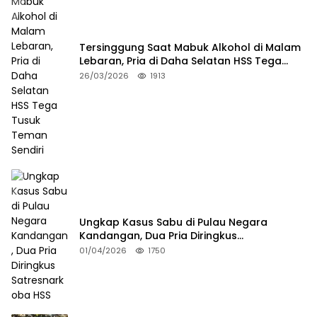
Tersinggung Saat Mabuk Alkohol di Malam
Lebaran, Pria di Daha Selatan HSS Tega
Tusuk Teman Sendiri
26/03/2026
1913
Ungkap Kasus Sabu di Pulau Negara
Kandangan, Dua Pria Diringkus
Satresnarkoba HSS
01/04/2026
1750