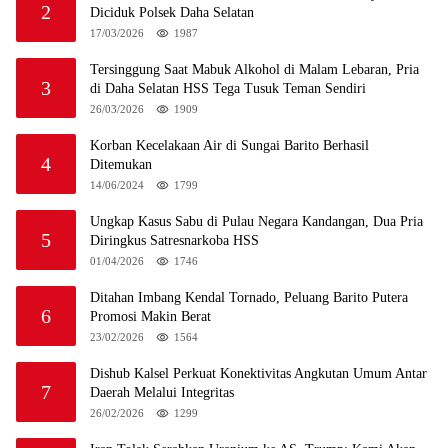
2
Diciduk Polsek Daha Selatan
17/03/2026
1987
Tersinggung Saat Mabuk Alkohol di Malam Lebaran, Pria
3
di Daha Selatan HSS Tega Tusuk Teman Sendiri
26/03/2026
1909
Korban Kecelakaan Air di Sungai Barito Berhasil
4
Ditemukan
14/06/2024
1799
Ungkap Kasus Sabu di Pulau Negara Kandangan, Dua Pria
5
Diringkus Satresnarkoba HSS
01/04/2026
1746
Ditahan Imbang Kendal Tornado, Peluang Barito Putera
6
Promosi Makin Berat
23/02/2026
1564
Dishub Kalsel Perkuat Konektivitas Angkutan Umum Antar
7
Daerah Melalui Integritas
26/02/2026
1299