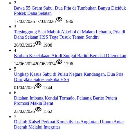
2
Bawa 55 Gram Sabu, Dua Pria di Tumbukan Banyu Diciduk
Polsek Daha Selatan
17/03/2026
17/03/2026
1986
3
Tersinggung Saat Mabuk Alkohol di Malam Lebaran, Pria di
Daha Selatan HSS Tega Tusuk Teman Sendiri
26/03/2026
1908
4
Korban Kecelakaan Air di Sungai Barito Berhasil Ditemukan
14/06/2024
20/06/2024
1796
5
Ungkap Kasus Sabu di Pulau Negara Kandangan, Dua Pria
Diringkus Satresnarkoba HSS
01/04/2026
1744
6
Ditahan Imbang Kendal Tornado, Peluang Barito Putera
Promosi Makin Berat
23/02/2026
1562
7
Dishub Kalsel Perkuat Konektivitas Angkutan Umum Antar
Daerah Melalui Integritas