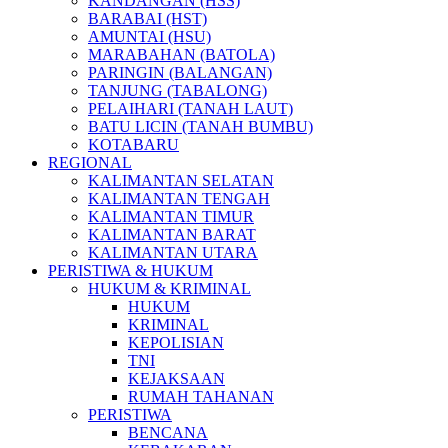
KANDANGAN (HSS)
BARABAI (HST)
AMUNTAI (HSU)
MARABAHAN (BATOLA)
PARINGIN (BALANGAN)
TANJUNG (TABALONG)
PELAIHARI (TANAH LAUT)
BATU LICIN (TANAH BUMBU)
KOTABARU
REGIONAL
KALIMANTAN SELATAN
KALIMANTAN TENGAH
KALIMANTAN TIMUR
KALIMANTAN BARAT
KALIMANTAN UTARA
PERISTIWA & HUKUM
HUKUM & KRIMINAL
HUKUM
KRIMINAL
KEPOLISIAN
TNI
KEJAKSAAN
RUMAH TAHANAN
PERISTIWA
BENCANA