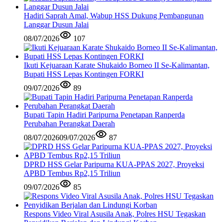
Hadiri Saprah Amal, Wabup HSS Dukung Pembangunan
Langgar Dusun Jalai
08/07/2026
107
Ikuti Kejuaraan Karate Shukaido Borneo II Se-Kalimantan,
Bupati HSS Lepas Kontingen FORKI
09/07/2026
89
Bupati Tapin Hadiri Paripurna Penetapan Ranperda
Perubahan Perangkat Daerah
08/07/2026
09/07/2026
87
DPRD HSS Gelar Paripurna KUA-PPAS 2027, Proyeksi
APBD Tembus Rp2,15 Triliun
09/07/2026
85
Respons Video Viral Asusila Anak, Polres HSU Tegaskan