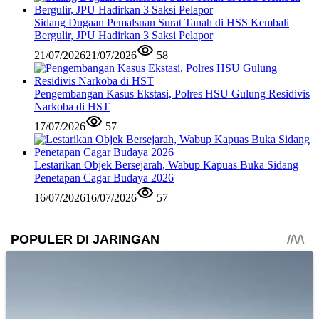
Sidang Dugaan Pemalsuan Surat Tanah di HSS Kembali
Bergulir, JPU Hadirkan 3 Saksi Pelapor
21/07/2026
21/07/2026
58
Pengembangan Kasus Ekstasi, Polres HSU Gulung Residivis
Narkoba di HST
17/07/2026
57
Lestarikan Objek Bersejarah, Wabup Kapuas Buka Sidang
Penetapan Cagar Budaya 2026
16/07/2026
16/07/2026
57