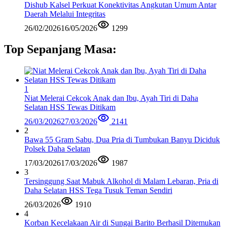
Dishub Kalsel Perkuat Konektivitas Angkutan Umum Antar
Daerah Melalui Integritas
26/02/2026
16/05/2026
1299
Top Sepanjang Masa:
1
Niat Melerai Cekcok Anak dan Ibu, Ayah Tiri di Daha
Selatan HSS Tewas Ditikam
26/03/2026
27/03/2026
2141
2
Bawa 55 Gram Sabu, Dua Pria di Tumbukan Banyu Diciduk
Polsek Daha Selatan
17/03/2026
17/03/2026
1987
3
Tersinggung Saat Mabuk Alkohol di Malam Lebaran, Pria di
Daha Selatan HSS Tega Tusuk Teman Sendiri
26/03/2026
1910
4
Korban Kecelakaan Air di Sungai Barito Berhasil Ditemukan