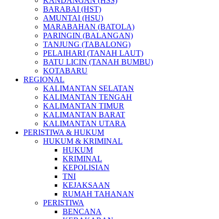
KANDANGAN (HSS)
BARABAI (HST)
AMUNTAI (HSU)
MARABAHAN (BATOLA)
PARINGIN (BALANGAN)
TANJUNG (TABALONG)
PELAIHARI (TANAH LAUT)
BATU LICIN (TANAH BUMBU)
KOTABARU
REGIONAL
KALIMANTAN SELATAN
KALIMANTAN TENGAH
KALIMANTAN TIMUR
KALIMANTAN BARAT
KALIMANTAN UTARA
PERISTIWA & HUKUM
HUKUM & KRIMINAL
HUKUM
KRIMINAL
KEPOLISIAN
TNI
KEJAKSAAN
RUMAH TAHANAN
PERISTIWA
BENCANA