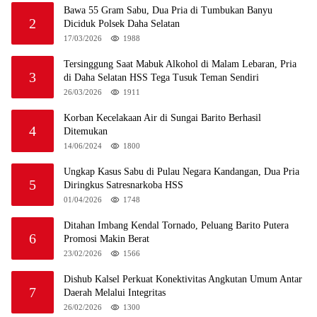
Bawa 55 Gram Sabu, Dua Pria di Tumbukan Banyu
2
Diciduk Polsek Daha Selatan
17/03/2026
1988
Tersinggung Saat Mabuk Alkohol di Malam Lebaran, Pria
3
di Daha Selatan HSS Tega Tusuk Teman Sendiri
26/03/2026
1911
Korban Kecelakaan Air di Sungai Barito Berhasil
4
Ditemukan
14/06/2024
1800
Ungkap Kasus Sabu di Pulau Negara Kandangan, Dua Pria
5
Diringkus Satresnarkoba HSS
01/04/2026
1748
Ditahan Imbang Kendal Tornado, Peluang Barito Putera
6
Promosi Makin Berat
23/02/2026
1566
Dishub Kalsel Perkuat Konektivitas Angkutan Umum Antar
7
Daerah Melalui Integritas
26/02/2026
1300