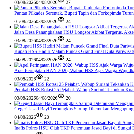
03/08/2026
04/08/2026
27
Pantau Pilkades Serentak, Bupati Tapin dan Forkopimda Turu
01/08/2026
03/08/2026
24
Jalan Desa Panangkalaan HSU Longsor Akibat Tergerus, Akse
03/08/2026
04/08/2026
24
Bupati HSS Hadiri Malam Puncak Grand Final Duta Pariwisat
04/08/2026
04/08/2026
24
Apel Peringatan HAN 2026, Wabup HSS Ajak Warga Wujudk
03/08/2026
22
Pemkab HSS Rotasi 25 Pejabat, Wabup Suriani Tekankan Kual
03/08/2026
04/08/2026
20
Geger! Jasad Bayi Terbungkus Sarung Ditemukan Mengapung
04/08/2026
20
Inafis Polres HSU Olah TKP Penemuan Jasad Bayi di Sungai 