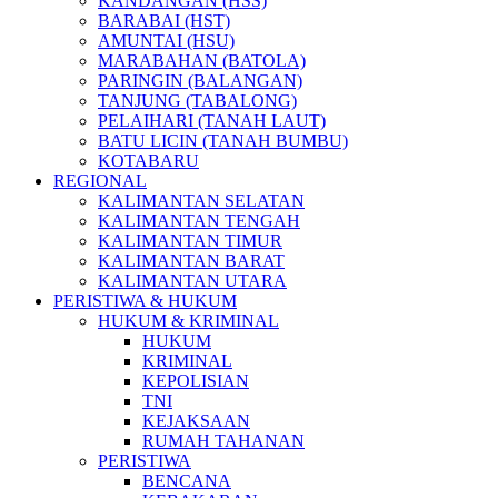
KANDANGAN (HSS)
BARABAI (HST)
AMUNTAI (HSU)
MARABAHAN (BATOLA)
PARINGIN (BALANGAN)
TANJUNG (TABALONG)
PELAIHARI (TANAH LAUT)
BATU LICIN (TANAH BUMBU)
KOTABARU
REGIONAL
KALIMANTAN SELATAN
KALIMANTAN TENGAH
KALIMANTAN TIMUR
KALIMANTAN BARAT
KALIMANTAN UTARA
PERISTIWA & HUKUM
HUKUM & KRIMINAL
HUKUM
KRIMINAL
KEPOLISIAN
TNI
KEJAKSAAN
RUMAH TAHANAN
PERISTIWA
BENCANA