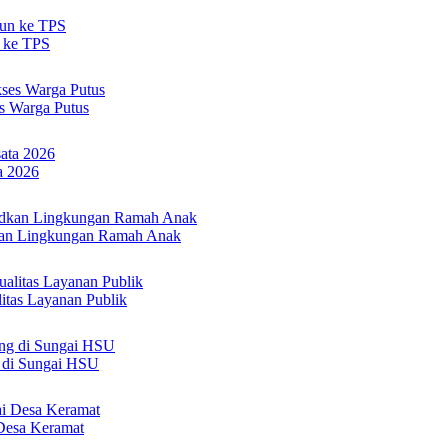
n ke TPS
s Warga Putus
a 2026
an Lingkungan Ramah Anak
itas Layanan Publik
 di Sungai HSU
Desa Keramat