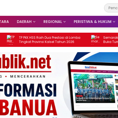
TARA
DAERAH
REGIONAL
PERISTIWA & HUKUM
KK HSS Raih Dua Prestasi di Lomba
Semarakkan HUT ke-81 R
kat Provinsi Kalsel Tahun 2026
Buka Turnamen Gala Desa
Bamban