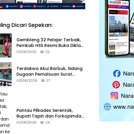
ling Dicari Sepekan:
Gembleng 32 Pelajar Terbaik,
Pemkab HSS Resmi Buka Diklat
Paskibraka 2026
01/08/2026
32
Terdakwa Akui Barbuk, Sidang
Dugaan Pemalsuan Surat
Tanah di HSS Akan Berlanjut
03/08/2026
27
Tuntutan JPU
Pantau Pilkades Serentak,
Bupati Tapin dan Forkopimda
Turun ke TPS
01/08/2026
24