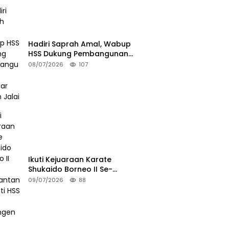
Hadiri Saprah Amal, Wabup
HSS Dukung Pembangunan
Langgar Dusun Jalai
08/07/2026
107
Ikuti Kejuaraan Karate
Shukaido Borneo II Se-
Kalimantan, Bupati HSS Lepas
09/07/2026
88
Kontingen FORKI