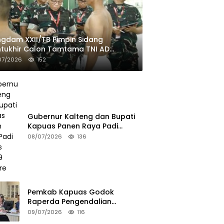
gdam XXII/TB Pimpin Sidang
tukhir Calon Tamtama TNI AD
ombang II TA 2026
07/2026
152
Gubernur Kalteng dan Bupati
Kapuas Panen Raya Padi
Seluas 25.799 Hektare
08/07/2026
136
Pemkab Kapuas Godok
Raperda Pengendalian
Minuman Beralkohol Lewat FGD
09/07/2026
116