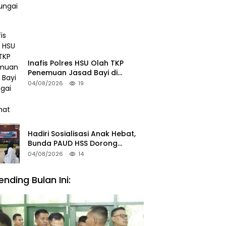
Inafis Polres HSU Olah TKP
Penemuan Jasad Bayi di
Sungai Desa Keramat
04/08/2026
19
Hadiri Sosialisasi Anak Hebat,
Bunda PAUD HSS Dorong
Pelajar Terapkan Kebiasaan
04/08/2026
14
Baik
ending Bulan Ini: