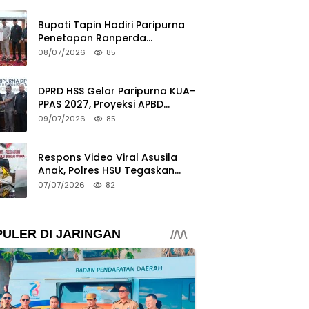
Bupati Tapin Hadiri Paripurna
Penetapan Ranperda
Perubahan Perangkat Daerah
08/07/2026
85
DPRD HSS Gelar Paripurna KUA-
PPAS 2027, Proyeksi APBD
Tembus Rp2,15 Triliun
09/07/2026
85
Respons Video Viral Asusila
Anak, Polres HSU Tegaskan
Penyidikan Berjalan dan
07/07/2026
82
Lindungi Korban