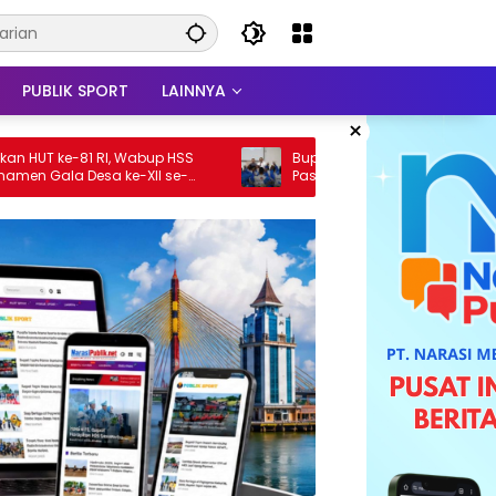
PUBLIK SPORT
LAINNYA
×
I, Wabup HSS
Bupati Sahrujani Beri Motivasi Calon
 ke-XII se-
Paskibraka HSU 2026