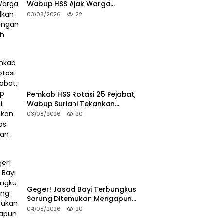
Wabup HSS Ajak Warga
Wujudkan Lingkungan Ramah
03/08/2026
22
Anak
Pemkab HSS Rotasi 25 Pejabat,
Wabup Suriani Tekankan
Kualitas Layanan Publik
03/08/2026
20
Geger! Jasad Bayi Terbungkus
Sarung Ditemukan Mengapung
di Sungai HSU
04/08/2026
20