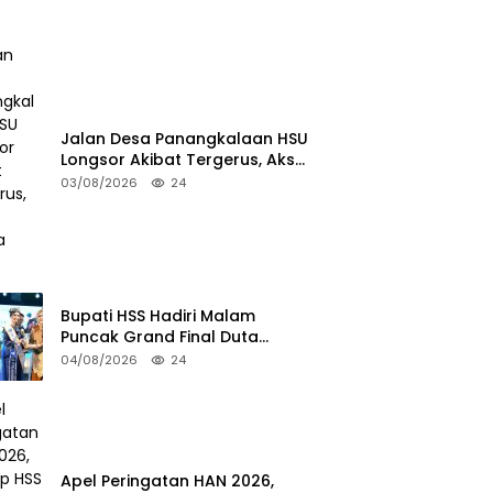
Jalan Desa Panangkalaan HSU
Longsor Akibat Tergerus, Akses
Warga Putus
03/08/2026
24
Bupati HSS Hadiri Malam
Puncak Grand Final Duta
Pariwisata 2026
04/08/2026
24
Apel Peringatan HAN 2026,