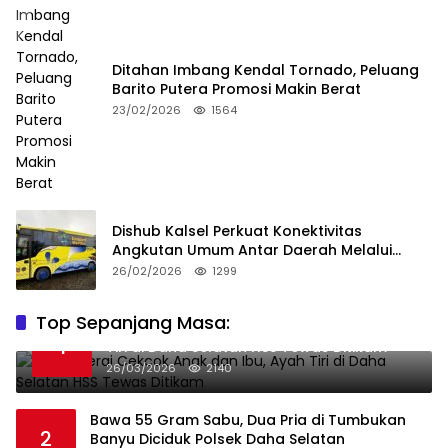
Ditahan Imbang Kendal Tornado, Peluang
Barito Putera Promosi Makin Berat
23/02/2026
1564
Dishub Kalsel Perkuat Konektivitas
Angkutan Umum Antar Daerah Melalui
Integritas
26/02/2026
1299
Top Sepanjang Masa:
Niat Melerai Cekcok Anak dan Ibu, Ayah
1
Tiri di Daha Selatan HSS Tewas Ditikam
26/03/2026
2140
Bawa 55 Gram Sabu, Dua Pria di Tumbukan
2
Banyu Diciduk Polsek Daha Selatan