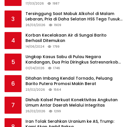
17/03/2026
1987
Tersinggung Saat Mabuk Alkohol di Malam
3
Lebaran, Pria di Daha Selatan HSS Tega Tusuk
Teman Sendiri
26/03/2026
1909
Korban Kecelakaan Air di Sungai Barito
4
Berhasil Ditemukan
14/06/2024
1799
Ungkap Kasus Sabu di Pulau Negara
5
Kandangan, Dua Pria Diringkus Satresnarkoba
HSS
01/04/2026
1746
Ditahan Imbang Kendal Tornado, Peluang
6
Barito Putera Promosi Makin Berat
23/02/2026
1564
Dishub Kalsel Perkuat Konektivitas Angkutan
7
Umum Antar Daerah Melalui Integritas
26/02/2026
1299
Iran Tolak Serahkan Uranium ke AS, Trump:
8
Kami Akan Ambil Paksa