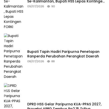
Se-Kalimantan, Bupati HSS Lepas Kontingen
FORKI
09/07/2026
90
Bupati Tapin Hadiri Paripurna Penetapan
Ranperda Perubahan Perangkat Daerah
08/07/2026
88
DPRD HSS Gelar Paripurna KUA-PPAS 2027,
Proyeksi APBD Tembus Rp2,15 Triliun