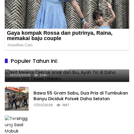
Populer Tahun Ini:
Niat Melerai Cekcok Anak dan Ibu, Ayah Tiri di Daha
Selatan HSS Tewas Ditikam
26/03/2026
2140
Bawa 55 Gram Sabu, Dua Pria di Tumbukan
Banyu Diciduk Polsek Daha Selatan
17/03/2026
1987