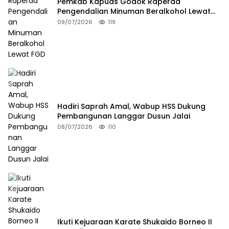
Pemkab Kapuas Godok Raperda
Pengendalian Minuman Beralkohol Lewat
FGD
09/07/2026
119
Hadiri Saprah Amal, Wabup HSS Dukung
Pembangunan Langgar Dusun Jalai
08/07/2026
110
Ikuti Kejuaraan Karate Shukaido Borneo II