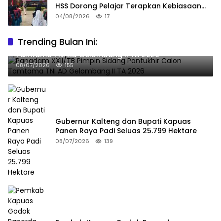
HSS Dorong Pelajar Terapkan Kebiasaan
Baik
04/08/2026
17
Trending Bulan Ini:
Pangdam XXII/TB Pimpin Sidang Pantukhir Calon
Tamtama TNI AD Gelombang II TA 2026
08/07/2026
155
Gubernur Kalteng dan Bupati Kapuas
Panen Raya Padi Seluas 25.799 Hektare
08/07/2026
139