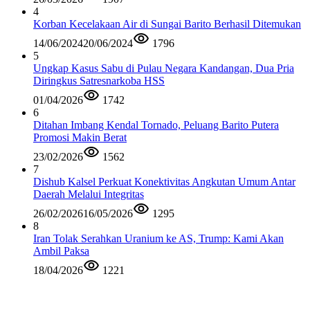
4
Korban Kecelakaan Air di Sungai Barito Berhasil Ditemukan
14/06/2024
20/06/2024
1796
5
Ungkap Kasus Sabu di Pulau Negara Kandangan, Dua Pria
Diringkus Satresnarkoba HSS
01/04/2026
1742
6
Ditahan Imbang Kendal Tornado, Peluang Barito Putera
Promosi Makin Berat
23/02/2026
1562
7
Dishub Kalsel Perkuat Konektivitas Angkutan Umum Antar
Daerah Melalui Integritas
26/02/2026
16/05/2026
1295
8
Iran Tolak Serahkan Uranium ke AS, Trump: Kami Akan
Ambil Paksa
18/04/2026
1221