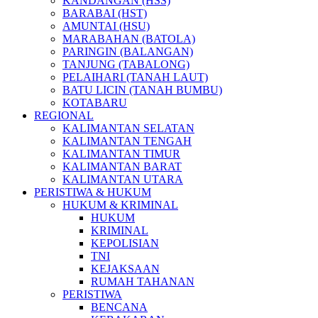
KANDANGAN (HSS)
BARABAI (HST)
AMUNTAI (HSU)
MARABAHAN (BATOLA)
PARINGIN (BALANGAN)
TANJUNG (TABALONG)
PELAIHARI (TANAH LAUT)
BATU LICIN (TANAH BUMBU)
KOTABARU
REGIONAL
KALIMANTAN SELATAN
KALIMANTAN TENGAH
KALIMANTAN TIMUR
KALIMANTAN BARAT
KALIMANTAN UTARA
PERISTIWA & HUKUM
HUKUM & KRIMINAL
HUKUM
KRIMINAL
KEPOLISIAN
TNI
KEJAKSAAN
RUMAH TAHANAN
PERISTIWA
BENCANA