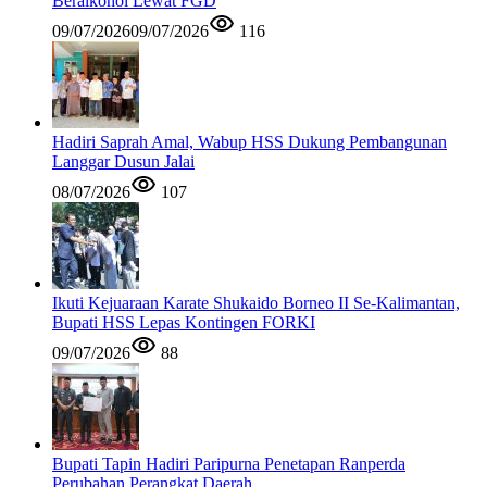
Beralkohol Lewat FGD
09/07/2026
09/07/2026
116
Hadiri Saprah Amal, Wabup HSS Dukung Pembangunan
Langgar Dusun Jalai
08/07/2026
107
Ikuti Kejuaraan Karate Shukaido Borneo II Se-Kalimantan,
Bupati HSS Lepas Kontingen FORKI
09/07/2026
88
Bupati Tapin Hadiri Paripurna Penetapan Ranperda
Perubahan Perangkat Daerah