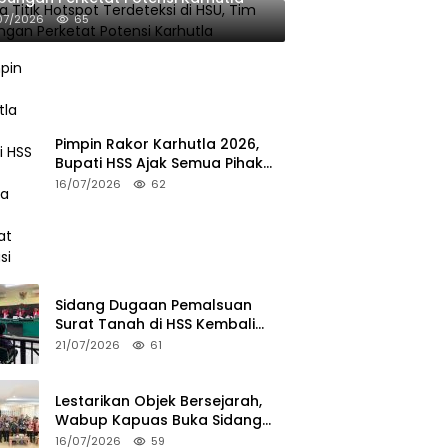
07/2026
65
Pimpin Rakor Karhutla 2026,
Bupati HSS Ajak Semua Pihak
Perkuat Mitigasi
16/07/2026
62
Sidang Dugaan Pemalsuan
Surat Tanah di HSS Kembali
Bergulir, JPU Hadirkan 3 Saksi
21/07/2026
61
Pelapor
Lestarikan Objek Bersejarah,
Wabup Kapuas Buka Sidang
Penetapan Cagar Budaya
16/07/2026
59