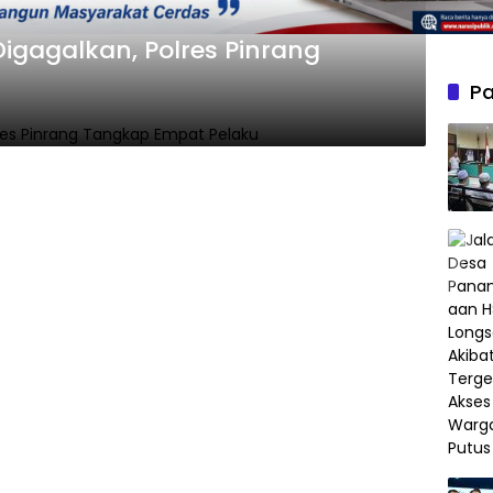
igagalkan, Polres Pinrang
Pa