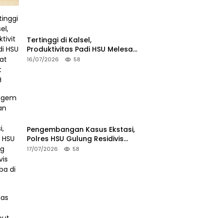
2026
Tertinggi di Kalsel,
Produktivitas Padi HSU Melesat
Berkat OPLAH
16/07/2026
58
Pengembangan Kasus Ekstasi,
Polres HSU Gulung Residivis
Narkoba di HST
17/07/2026
58