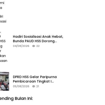
Hadiri Sosialisasi Anak Hebat,
Bunda PAUD HSS Dorong
Pelajar Terapkan Kebiasaan
04/08/2026
22
Baik
DPRD HSS Gelar Paripurna
Pembicaraan Tingkat I
Raperda Pilkades
05/08/2026
21
ending Bulan Ini:
a Titik Hotspot Terdeteksi di HSU, Tim
ungan Perketat Potensi Karhutla