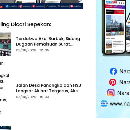
ling Dicari Sepekan:
Terdakwa Akui Barbuk, Sidang
Dugaan Pemalsuan Surat
Tanah di HSS Akan Berlanjut
03/08/2026
35
Tuntutan JPU
Jalan Desa Panangkalaan HSU
Longsor Akibat Tergerus, Akses
Warga Putus
03/08/2026
33