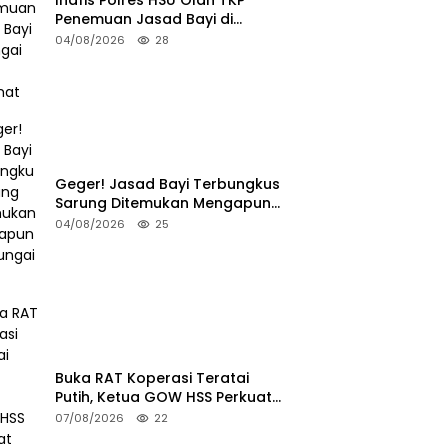
Penemuan Jasad Bayi di
Sungai Desa Keramat
04/08/2026
28
Geger! Jasad Bayi Terbungkus
Sarung Ditemukan Mengapung
di Sungai HSU
04/08/2026
25
Buka RAT Koperasi Teratai
Putih, Ketua GOW HSS Perkuat
Ekonomi Wanita
07/08/2026
22