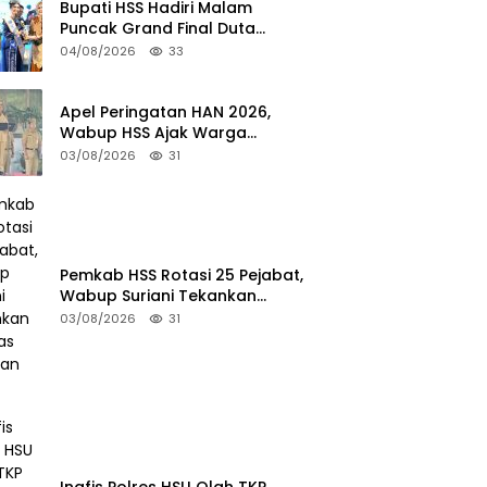
Bupati HSS Hadiri Malam
Puncak Grand Final Duta
Pariwisata 2026
04/08/2026
33
Apel Peringatan HAN 2026,
Wabup HSS Ajak Warga
Wujudkan Lingkungan Ramah
03/08/2026
31
Anak
Pemkab HSS Rotasi 25 Pejabat,
Wabup Suriani Tekankan
Kualitas Layanan Publik
03/08/2026
31
Inafis Polres HSU Olah TKP