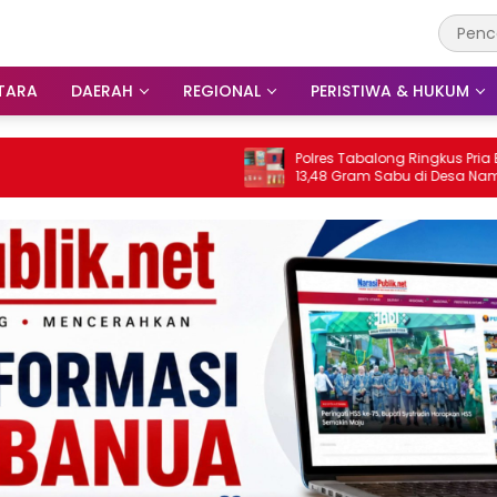
TARA
DAERAH
REGIONAL
PERISTIWA & HUKUM
Polres Tabalong Ringkus Pria Beserta
13,48 Gram Sabu di Desa Namun