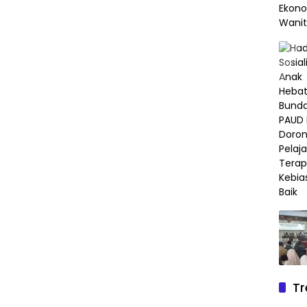
Tr
Lim
Gab