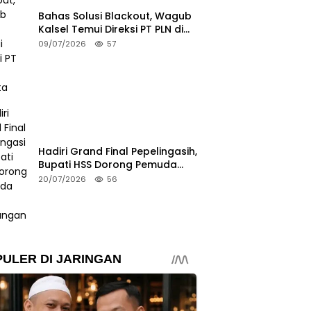
Bahas Solusi Blackout, Wagub
Kalsel Temui Direksi PT PLN di
Jakarta
09/07/2026
57
Hadiri Grand Final Pepelingasih,
Bupati HSS Dorong Pemuda
Peduli Lingkungan
20/07/2026
56