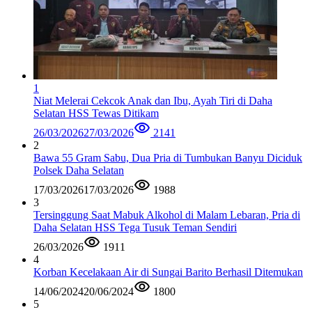
1
Niat Melerai Cekcok Anak dan Ibu, Ayah Tiri di Daha
Selatan HSS Tewas Ditikam
26/03/2026
27/03/2026
2141
2
Bawa 55 Gram Sabu, Dua Pria di Tumbukan Banyu Diciduk
Polsek Daha Selatan
17/03/2026
17/03/2026
1988
3
Tersinggung Saat Mabuk Alkohol di Malam Lebaran, Pria di
Daha Selatan HSS Tega Tusuk Teman Sendiri
26/03/2026
1911
4
Korban Kecelakaan Air di Sungai Barito Berhasil Ditemukan
14/06/2024
20/06/2024
1800
5