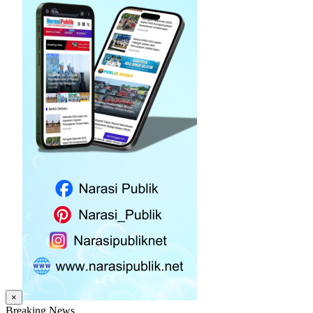
×
Breaking News