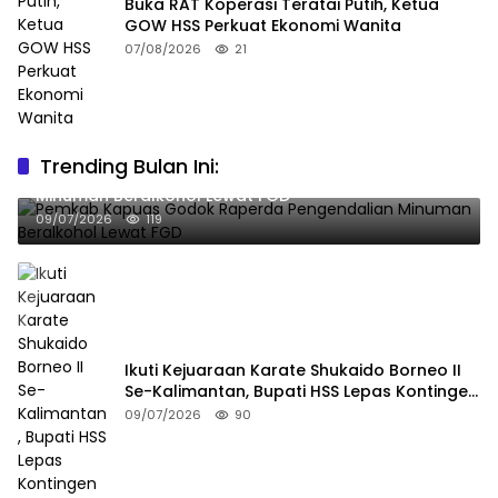
Buka RAT Koperasi Teratai Putih, Ketua
GOW HSS Perkuat Ekonomi Wanita
07/08/2026
21
Trending Bulan Ini:
Pemkab Kapuas Godok Raperda Pengendalian
Minuman Beralkohol Lewat FGD
09/07/2026
119
Ikuti Kejuaraan Karate Shukaido Borneo II
Se-Kalimantan, Bupati HSS Lepas Kontingen
FORKI
09/07/2026
90