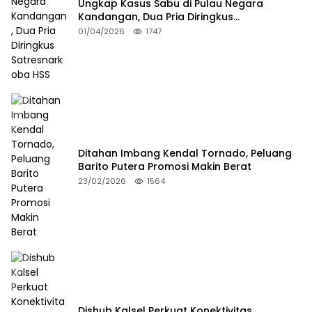
Ungkap Kasus Sabu di Pulau Negara
Kandangan, Dua Pria Diringkus
Satresnarkoba HSS
01/04/2026
1747
Ditahan Imbang Kendal Tornado, Peluang
Barito Putera Promosi Makin Berat
23/02/2026
1564
Dishub Kalsel Perkuat Konektivitas