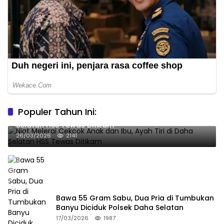
Populer Tahun Ini:
Niat Melerai Cekcok Anak dan Ibu, Ayah Tiri di Daha
Selatan HSS Tewas Ditikam
26/03/2026
2141
Bawa 55 Gram Sabu, Dua Pria di Tumbukan
Banyu Diciduk Polsek Daha Selatan
17/03/2026
1987