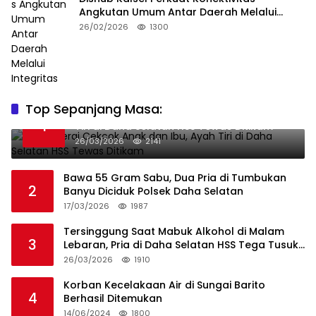
Angkutan Umum Antar Daerah Melalui
Integritas
26/02/2026
1300
Top Sepanjang Masa:
Niat Melerai Cekcok Anak dan Ibu, Ayah
1
Tiri di Daha Selatan HSS Tewas Ditikam
26/03/2026
2141
Bawa 55 Gram Sabu, Dua Pria di Tumbukan
2
Banyu Diciduk Polsek Daha Selatan
17/03/2026
1987
Tersinggung Saat Mabuk Alkohol di Malam
3
Lebaran, Pria di Daha Selatan HSS Tega Tusuk
Teman Sendiri
26/03/2026
1910
Korban Kecelakaan Air di Sungai Barito
4
Berhasil Ditemukan
14/06/2024
1800