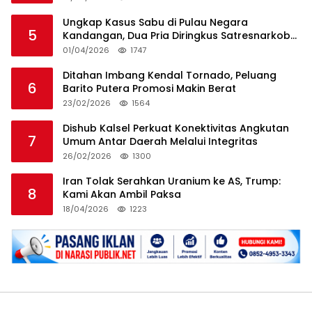
Ungkap Kasus Sabu di Pulau Negara
5
Kandangan, Dua Pria Diringkus Satresnarkoba
HSS
01/04/2026
1747
Ditahan Imbang Kendal Tornado, Peluang
6
Barito Putera Promosi Makin Berat
23/02/2026
1564
Dishub Kalsel Perkuat Konektivitas Angkutan
7
Umum Antar Daerah Melalui Integritas
26/02/2026
1300
Iran Tolak Serahkan Uranium ke AS, Trump:
8
Kami Akan Ambil Paksa
18/04/2026
1223