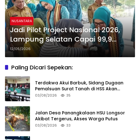
NUSANTARA
Jadi Pilot Project Nasional 2026,
Lampung Selatan Capai 99,9
Persen Imunisasi Zero Dose
12/05/2026
Paling Dicari Sepekan:
Terdakwa Akui Barbuk, Sidang Dugaan
Pemalsuan Surat Tanah di HSS Akan
Berlanjut Tuntutan JPU
03/08/2026
35
Jalan Desa Panangkalaan HSU Longsor
Akibat Tergerus, Akses Warga Putus
03/08/2026
33