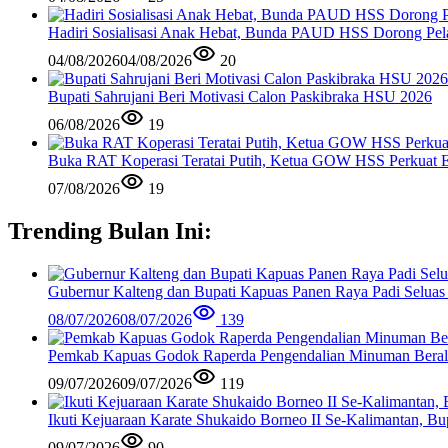
Hadiri Sosialisasi Anak Hebat, Bunda PAUD HSS Dorong Pela
04/08/2026
04/08/2026
20
Bupati Sahrujani Beri Motivasi Calon Paskibraka HSU 2026
06/08/2026
19
Buka RAT Koperasi Teratai Putih, Ketua GOW HSS Perkuat 
07/08/2026
19
Trending Bulan Ini:
Gubernur Kalteng dan Bupati Kapuas Panen Raya Padi Seluas
08/07/2026
08/07/2026
139
Pemkab Kapuas Godok Raperda Pengendalian Minuman Bera
09/07/2026
09/07/2026
119
Ikuti Kejuaraan Karate Shukaido Borneo II Se-Kalimantan, 
09/07/2026
90