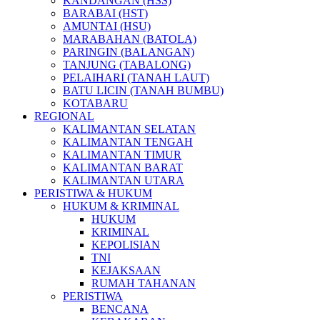
KANDANGAN (HSS)
BARABAI (HST)
AMUNTAI (HSU)
MARABAHAN (BATOLA)
PARINGIN (BALANGAN)
TANJUNG (TABALONG)
PELAIHARI (TANAH LAUT)
BATU LICIN (TANAH BUMBU)
KOTABARU
REGIONAL
KALIMANTAN SELATAN
KALIMANTAN TENGAH
KALIMANTAN TIMUR
KALIMANTAN BARAT
KALIMANTAN UTARA
PERISTIWA & HUKUM
HUKUM & KRIMINAL
HUKUM
KRIMINAL
KEPOLISIAN
TNI
KEJAKSAAN
RUMAH TAHANAN
PERISTIWA
BENCANA