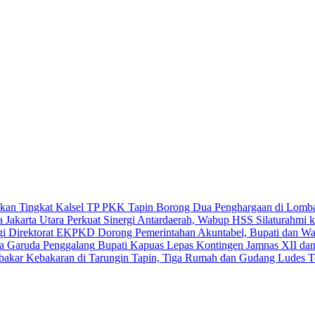
TP PKK Tapin Borong Dua Penghargaan di Lomba 
Perkuat Sinergi Antardaerah, Wabup HSS Silaturahmi k
Dorong Pemerintahan Akuntabel, Bupati dan 
Bupati Kapuas Lepas Kontingen Jamnas XII da
Kebakaran di Tarungin Tapin, Tiga Rumah dan Gudang Ludes T