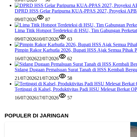
DPRD HSS Gelar Paripurna KUA-PPAS 2027, Proyeksi APBD
09/07/2026
87
Lima Titik Hotspot Terdeteksi di HSU, Tim Gabungan Perketat
09/07/2026
10/07/2026
63
Pimpin Rakor Karhutla 2026, Bupati HSS Ajak Semua Pihak Pe
16/07/2026
22/07/2026
62
Sidang Dugaan Pemalsuan Surat Tanah di HSS Kembali Berguli
21/07/2026
21/07/2026
58
Tertinggi di Kalsel, Produktivitas Padi HSU Melesat Berkat
16/07/2026
17/07/2026
57