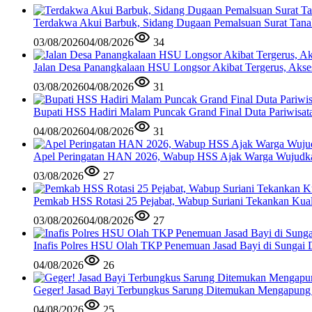
Terdakwa Akui Barbuk, Sidang Dugaan Pemalsuan Surat Tana
03/08/2026
04/08/2026
34
Jalan Desa Panangkalaan HSU Longsor Akibat Tergerus, Akse
03/08/2026
04/08/2026
31
Bupati HSS Hadiri Malam Puncak Grand Final Duta Pariwisat
04/08/2026
04/08/2026
31
Apel Peringatan HAN 2026, Wabup HSS Ajak Warga Wujudk
03/08/2026
27
Pemkab HSS Rotasi 25 Pejabat, Wabup Suriani Tekankan Kual
03/08/2026
04/08/2026
27
Inafis Polres HSU Olah TKP Penemuan Jasad Bayi di Sungai 
04/08/2026
26
Geger! Jasad Bayi Terbungkus Sarung Ditemukan Mengapung
04/08/2026
25