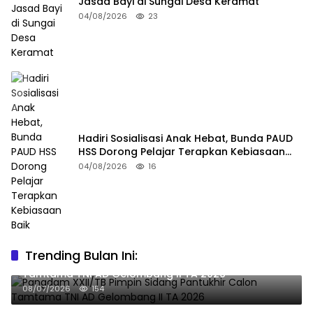
Jasad Bayi di Sungai Desa Keramat
04/08/2026
23
Hadiri Sosialisasi Anak Hebat, Bunda PAUD
HSS Dorong Pelajar Terapkan Kebiasaan
Baik
04/08/2026
16
Trending Bulan Ini:
Pangdam XXII/TB Pimpin Sidang Pantukhir Calon
Tamtama TNI AD Gelombang II TA 2026
08/07/2026
154