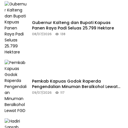
Gubernur Kalteng dan Bupati Kapuas
Panen Raya Padi Seluas 25.799 Hektare
08/07/2026
138
Pemkab Kapuas Godok Raperda
Pengendalian Minuman Beralkohol Lewat
FGD
09/07/2026
117