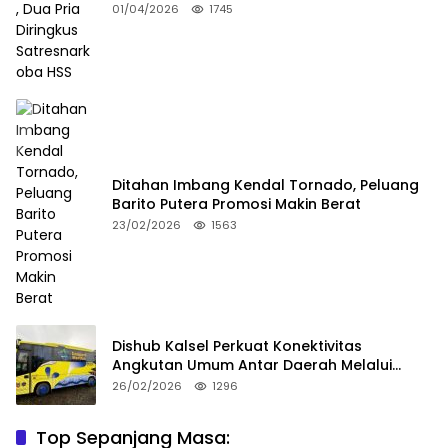
Satresnarkoba HSS
01/04/2026
1745
Ditahan Imbang Kendal Tornado, Peluang
Barito Putera Promosi Makin Berat
23/02/2026
1563
Dishub Kalsel Perkuat Konektivitas
Angkutan Umum Antar Daerah Melalui
Integritas
26/02/2026
1296
Top Sepanjang Masa:
Niat Melerai Cekcok Anak dan Ibu, Ayah