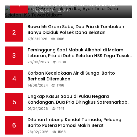
1
Tiri di Daha Selatan HSS Tewas Ditikam
26/03/2026
2139
Bawa 55 Gram Sabu, Dua Pria di Tumbukan
2
Banyu Diciduk Polsek Daha Selatan
17/03/2026
1986
Tersinggung Saat Mabuk Alkohol di Malam
3
Lebaran, Pria di Daha Selatan HSS Tega Tusuk
Teman Sendiri
26/03/2026
1908
Korban Kecelakaan Air di Sungai Barito
4
Berhasil Ditemukan
14/06/2024
1798
Ungkap Kasus Sabu di Pulau Negara
5
Kandangan, Dua Pria Diringkus Satresnarkoba
HSS
01/04/2026
1745
Ditahan Imbang Kendal Tornado, Peluang
6
Barito Putera Promosi Makin Berat
23/02/2026
1563