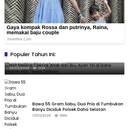
Populer Tahun Ini:
Niat Melerai Cekcok Anak dan Ibu, Ayah Tiri di Daha
Selatan HSS Tewas Ditikam
26/03/2026
2139
Bawa 55 Gram Sabu, Dua Pria di Tumbukan
Banyu Diciduk Polsek Daha Selatan
17/03/2026
1986