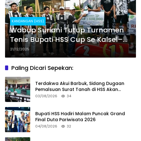
KANDANGAN (HSS)
Wabup Suriani Tutup Turnamen
Tenis Bupati HSS Cup Se Kalsel–
Teng 2025
21/12/2025
Paling Dicari Sepekan:
Terdakwa Akui Barbuk, Sidang Dugaan
Pemalsuan Surat Tanah di HSS Akan
Berlanjut Tuntutan JPU
03/08/2026
34
Bupati HSS Hadiri Malam Puncak Grand
Final Duta Pariwisata 2026
04/08/2026
32