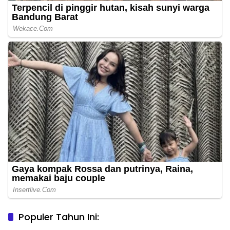
Populer Tahun Ini:
Niat Melerai Cekcok Anak dan Ibu, Ayah Tiri di Daha