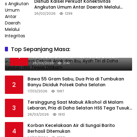
Dishub Kalsel Perkuat Konektivitas
Angkutan Umum Antar Daerah Melalui
Integritas
26/02/2026
1299
Top Sepanjang Masa:
Niat Melerai Cekcok Anak dan Ibu, Ayah
1
Tiri di Daha Selatan HSS Tewas Ditikam
26/03/2026
2141
Bawa 55 Gram Sabu, Dua Pria di Tumbukan
2
Banyu Diciduk Polsek Daha Selatan
17/03/2026
1987
Tersinggung Saat Mabuk Alkohol di Malam
3
Lebaran, Pria di Daha Selatan HSS Tega Tusuk
Teman Sendiri
26/03/2026
1910
Korban Kecelakaan Air di Sungai Barito
4
Berhasil Ditemukan