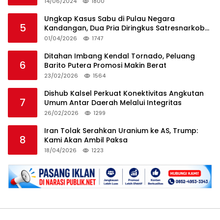
14/06/2024
1800
Ungkap Kasus Sabu di Pulau Negara
5
Kandangan, Dua Pria Diringkus Satresnarkoba
HSS
01/04/2026
1747
Ditahan Imbang Kendal Tornado, Peluang
6
Barito Putera Promosi Makin Berat
23/02/2026
1564
Dishub Kalsel Perkuat Konektivitas Angkutan
7
Umum Antar Daerah Melalui Integritas
26/02/2026
1299
Iran Tolak Serahkan Uranium ke AS, Trump:
8
Kami Akan Ambil Paksa
18/04/2026
1223