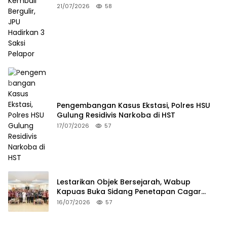
Pelapor
21/07/2026
58
Pengembangan Kasus Ekstasi, Polres HSU
Gulung Residivis Narkoba di HST
17/07/2026
57
Lestarikan Objek Bersejarah, Wabup
Kapuas Buka Sidang Penetapan Cagar
Budaya 2026
16/07/2026
57