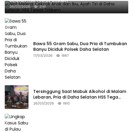
Selatan HSS Tewas Ditikam
26/03/2026
2141
Bawa 55 Gram Sabu, Dua Pria di Tumbukan
Banyu Diciduk Polsek Daha Selatan
17/03/2026
1987
Tersinggung Saat Mabuk Alkohol di Malam
Lebaran, Pria di Daha Selatan HSS Tega
Tusuk Teman Sendiri
26/03/2026
1910