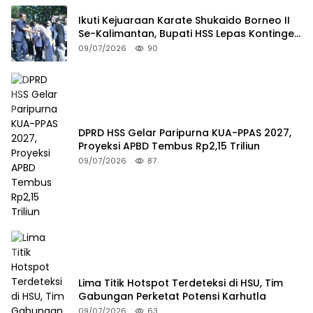
Ikuti Kejuaraan Karate Shukaido Borneo II
Se-Kalimantan, Bupati HSS Lepas Kontingen
FORKI
09/07/2026
90
DPRD HSS Gelar Paripurna KUA-PPAS 2027,
Proyeksi APBD Tembus Rp2,15 Triliun
09/07/2026
87
Lima Titik Hotspot Terdeteksi di HSU, Tim
Gabungan Perketat Potensi Karhutla
09/07/2026
63