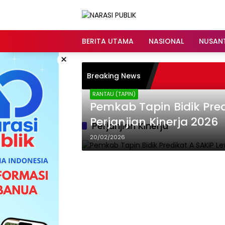
Langsung
ke
konten
BERITA UTAMA
NASIONAL
NUSAN
×
Breaking News
RANTAU (TAPIN)
Pemkab Tapin Bidik Pre
Perjanjian Kinerja 2026
Perjanjian Kinerja
20/02/2026