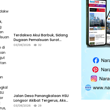
Terdakwa Akui Barbuk, Sidang
Dugaan Pemalsuan Surat
Tanah di HSS Akan Berlanjut
03/08/2026
32
Tuntutan JPU
Jalan Desa Panangkalaan HSU
Longsor Akibat Tergerus, Akses
Warga Putus
03/08/2026
29