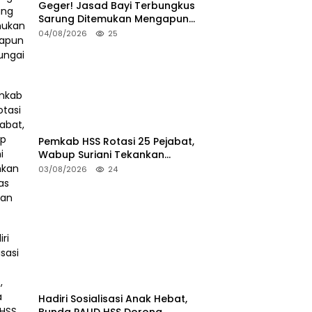
Geger! Jasad Bayi Terbungkus
Sarung Ditemukan Mengapung
di Sungai HSU
04/08/2026
25
Pemkab HSS Rotasi 25 Pejabat,
Wabup Suriani Tekankan
Kualitas Layanan Publik
03/08/2026
24
Hadiri Sosialisasi Anak Hebat,
Bunda PAUD HSS Dorong