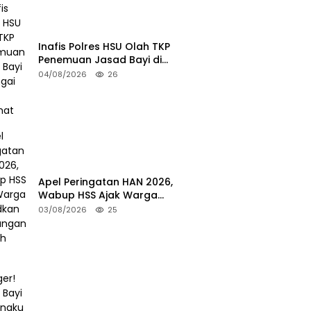
Inafis Polres HSU Olah TKP
Penemuan Jasad Bayi di
Sungai Desa Keramat
04/08/2026
26
Apel Peringatan HAN 2026,
Wabup HSS Ajak Warga
Wujudkan Lingkungan Ramah
03/08/2026
25
Anak