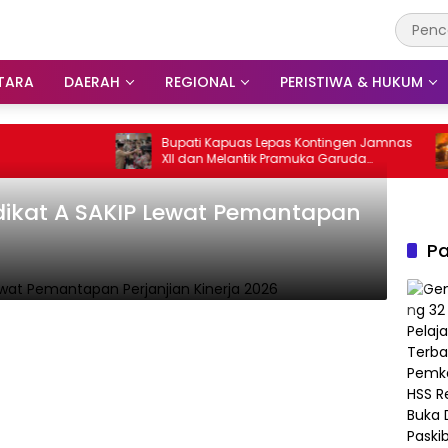
TARA
DAERAH
REGIONAL
PERISTIWA & HUKUM
Bupati Kapuas Lepas Kontingen Jamnas
Kebakar
XII dan Melantik Pramuka Garuda
Rumah 
Penggalang
dikat A SAKIP Lewat Pemantapan
Pa