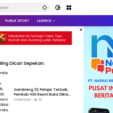
PUBLIK SPORT
LAINNYA
×
an di Tarungin Tapin, Tiga
Buka RAT Koperasi Teratai Put
dan Gudang Ludes Terbakar
GOW HSS Perkuat Ekonomi W
ling Dicari Sepekan:
Gembleng 32 Pelajar Terbaik,
Pemkab HSS Resmi Buka Diklat
Paskibraka 2026
01/08/2026
35