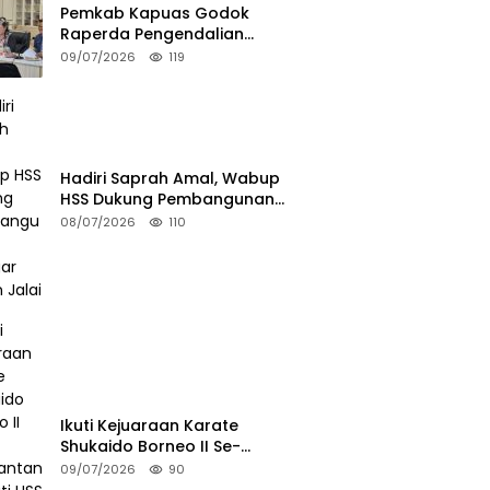
Pemkab Kapuas Godok
Raperda Pengendalian
Minuman Beralkohol Lewat FGD
09/07/2026
119
Hadiri Saprah Amal, Wabup
HSS Dukung Pembangunan
Langgar Dusun Jalai
08/07/2026
110
Ikuti Kejuaraan Karate
Shukaido Borneo II Se-
Kalimantan, Bupati HSS Lepas
09/07/2026
90
Kontingen FORKI