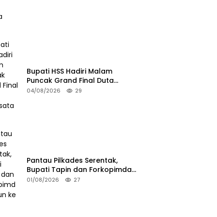
Bupati HSS Hadiri Malam
Puncak Grand Final Duta
Pariwisata 2026
04/08/2026
29
Pantau Pilkades Serentak,
Bupati Tapin dan Forkopimda
Turun ke TPS
01/08/2026
27