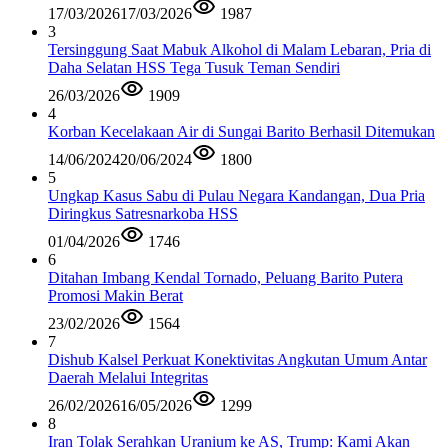
17/03/2026
17/03/2026
1987
3
Tersinggung Saat Mabuk Alkohol di Malam Lebaran, Pria di
Daha Selatan HSS Tega Tusuk Teman Sendiri
26/03/2026
1909
4
Korban Kecelakaan Air di Sungai Barito Berhasil Ditemukan
14/06/2024
20/06/2024
1800
5
Ungkap Kasus Sabu di Pulau Negara Kandangan, Dua Pria
Diringkus Satresnarkoba HSS
01/04/2026
1746
6
Ditahan Imbang Kendal Tornado, Peluang Barito Putera
Promosi Makin Berat
23/02/2026
1564
7
Dishub Kalsel Perkuat Konektivitas Angkutan Umum Antar
Daerah Melalui Integritas
26/02/2026
16/05/2026
1299
8
Iran Tolak Serahkan Uranium ke AS, Trump: Kami Akan