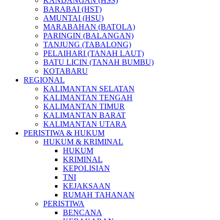
KANDANGAN (HSS)
BARABAI (HST)
AMUNTAI (HSU)
MARABAHAN (BATOLA)
PARINGIN (BALANGAN)
TANJUNG (TABALONG)
PELAIHARI (TANAH LAUT)
BATU LICIN (TANAH BUMBU)
KOTABARU
REGIONAL
KALIMANTAN SELATAN
KALIMANTAN TENGAH
KALIMANTAN TIMUR
KALIMANTAN BARAT
KALIMANTAN UTARA
PERISTIWA & HUKUM
HUKUM & KRIMINAL
HUKUM
KRIMINAL
KEPOLISIAN
TNI
KEJAKSAAN
RUMAH TAHANAN
PERISTIWA
BENCANA