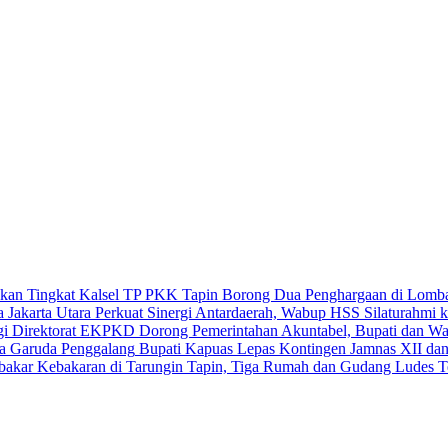
TP PKK Tapin Borong Dua Penghargaan di Lomba 
Perkuat Sinergi Antardaerah, Wabup HSS Silaturahmi k
Dorong Pemerintahan Akuntabel, Bupati dan 
Bupati Kapuas Lepas Kontingen Jamnas XII da
Kebakaran di Tarungin Tapin, Tiga Rumah dan Gudang Ludes T