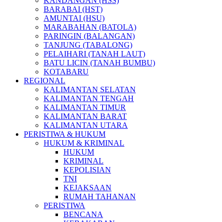
KANDANGAN (HSS)
BARABAI (HST)
AMUNTAI (HSU)
MARABAHAN (BATOLA)
PARINGIN (BALANGAN)
TANJUNG (TABALONG)
PELAIHARI (TANAH LAUT)
BATU LICIN (TANAH BUMBU)
KOTABARU
REGIONAL
KALIMANTAN SELATAN
KALIMANTAN TENGAH
KALIMANTAN TIMUR
KALIMANTAN BARAT
KALIMANTAN UTARA
PERISTIWA & HUKUM
HUKUM & KRIMINAL
HUKUM
KRIMINAL
KEPOLISIAN
TNI
KEJAKSAAN
RUMAH TAHANAN
PERISTIWA
BENCANA