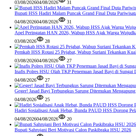
03/08/2026
04/08/2026
31
Bupati HSS Hadiri Malam Puncak Grand Final Duta Pariwisat
04/08/2026
04/08/2026
31
Apel Peringatan HAN 2026, Wabup HSS Ajak Warga Wujudk
03/08/2026
28
Pemkab HSS Rotasi 25 Pejabat, Wabup Suriani Tekankan Kual
03/08/2026
04/08/2026
27
Inafis Polres HSU Olah TKP Penemuan Jasad Bayi di Sungai 
04/08/2026
27
Geger! Jasad Bayi Terbungkus Sarung Ditemukan Mengapung
04/08/2026
25
Hadiri Sosialisasi Anak Hebat, Bunda PAUD HSS Dorong Pela
04/08/2026
04/08/2026
20
Bupati Sahrujani Beri Motivasi Calon Paskibraka HSU 2026