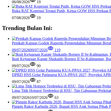
06/08/2026
19
Buka RAT Koperasi Teratai Putih, Ketua GOW HSS Perkuat 
07/08/2026
19
Trending Bulan Ini:
Pemkab Kapuas Godok Raperda Pengendalian Minuman Bera
09/07/2026
09/07/2026
119
Ikuti Kejuaraan Karate Shukaido Borneo II Se-Kalimantan, 
09/07/2026
90
DPRD HSS Gelar Paripurna KUA-PPAS 2027, Proyeksi APBD
09/07/2026
87
Lima Titik Hotspot Terdeteksi di HSU, Tim Gabungan Perketat
09/07/2026
10/07/2026
63
Pimpin Rakor Karhutla 2026, Bupati HSS Ajak Semua Pihak Pe