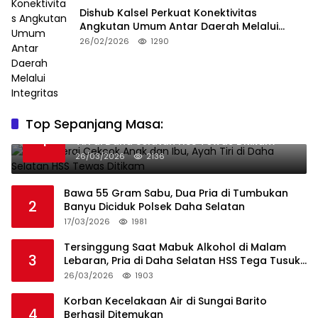
Dishub Kalsel Perkuat Konektivitas
Angkutan Umum Antar Daerah Melalui
Integritas
26/02/2026
1290
Top Sepanjang Masa:
Niat Melerai Cekcok Anak dan Ibu, Ayah
1
Tiri di Daha Selatan HSS Tewas Ditikam
26/03/2026
2136
Bawa 55 Gram Sabu, Dua Pria di Tumbukan
2
Banyu Diciduk Polsek Daha Selatan
17/03/2026
1981
Tersinggung Saat Mabuk Alkohol di Malam
3
Lebaran, Pria di Daha Selatan HSS Tega Tusuk
Teman Sendiri
26/03/2026
1903
Korban Kecelakaan Air di Sungai Barito
4
Berhasil Ditemukan