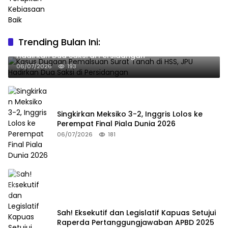
Trending Bulan Ini:
Kasus Dugaan Pemalsuan Surat Tanah di HSS, JPU
Hadirkan Dua Saksi di Persidangan
06/07/2026
193
Singkirkan Meksiko 3-2, Inggris Lolos ke
Perempat Final Piala Dunia 2026
06/07/2026
181
Sah! Eksekutif dan Legislatif Kapuas Setujui
Raperda Pertanggungjawaban APBD 2025