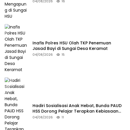
04/08/2026
16
Inafis Polres HSU Olah TKP Penemuan
Jasad Bayi di Sungai Desa Keramat
04/08/2026
15
Hadiri Sosialisasi Anak Hebat, Bunda PAUD
HSS Dorong Pelajar Terapkan Kebiasaan
Baik
04/08/2026
11