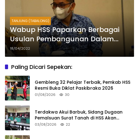
TANJUNG (TABALONG)
Wabup HSS Paparkan Berbagai
Usulan Pembangunan Dalam
Kunker Komisi V DPR RI
18/04/2022
Paling Dicari Sepekan:
Gembleng 32 Pelajar Terbaik, Pemkab HSS
Resmi Buka Diklat Paskibraka 2026
01/08/2026
30
Terdakwa Akui Barbuk, Sidang Dugaan
Pemalsuan Surat Tanah di HSS Akan
Berlanjut Tuntutan JPU
03/08/2026
22