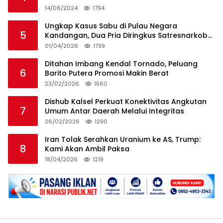
14/06/2024
1794
Ungkap Kasus Sabu di Pulau Negara
5
Kandangan, Dua Pria Diringkus Satresnarkoba
HSS
01/04/2026
1739
Ditahan Imbang Kendal Tornado, Peluang
6
Barito Putera Promosi Makin Berat
23/02/2026
1560
Dishub Kalsel Perkuat Konektivitas Angkutan
7
Umum Antar Daerah Melalui Integritas
26/02/2026
1290
Iran Tolak Serahkan Uranium ke AS, Trump:
8
Kami Akan Ambil Paksa
18/04/2026
1219