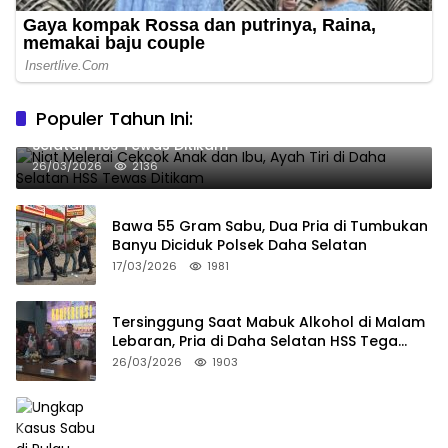
Populer Tahun Ini:
Niat Melerai Cekcok Anak dan Ibu, Ayah Tiri di Daha
Selatan HSS Tewas Ditikam
26/03/2026
2136
Bawa 55 Gram Sabu, Dua Pria di Tumbukan
Banyu Diciduk Polsek Daha Selatan
17/03/2026
1981
Tersinggung Saat Mabuk Alkohol di Malam
Lebaran, Pria di Daha Selatan HSS Tega
Tusuk Teman Sendiri
26/03/2026
1903