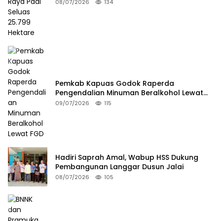
08/07/2026
134
Pemkab Kapuas Godok Raperda
Pengendalian Minuman Beralkohol Lewat
FGD
09/07/2026
115
Hadiri Saprah Amal, Wabup HSS Dukung
Pembangunan Langgar Dusun Jalai
08/07/2026
105