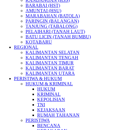
KANDANGAN (HSS)
BARABAI (HST)
AMUNTAI (HSU)
MARABAHAN (BATOLA)
PARINGIN (BALANGAN)
TANJUNG (TABALONG)
PELAIHARI (TANAH LAUT)
BATU LICIN (TANAH BUMBU)
KOTABARU
REGIONAL
KALIMANTAN SELATAN
KALIMANTAN TENGAH
KALIMANTAN TIMUR
KALIMANTAN BARAT
KALIMANTAN UTARA
PERISTIWA & HUKUM
HUKUM & KRIMINAL
HUKUM
KRIMINAL
KEPOLISIAN
TNI
KEJAKSAAN
RUMAH TAHANAN
PERISTIWA
BENCANA