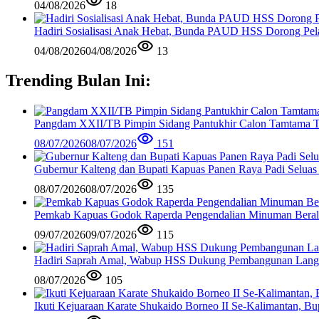
04/08/2026
18
Hadiri Sosialisasi Anak Hebat, Bunda PAUD HSS Dorong Pela
04/08/2026
04/08/2026
13
Trending Bulan Ini:
Pangdam XXII/TB Pimpin Sidang Pantukhir Calon Tamtama 
08/07/2026
08/07/2026
151
Gubernur Kalteng dan Bupati Kapuas Panen Raya Padi Seluas
08/07/2026
08/07/2026
135
Pemkab Kapuas Godok Raperda Pengendalian Minuman Bera
09/07/2026
09/07/2026
115
Hadiri Saprah Amal, Wabup HSS Dukung Pembangunan Langg
08/07/2026
105
Ikuti Kejuaraan Karate Shukaido Borneo II Se-Kalimantan, 