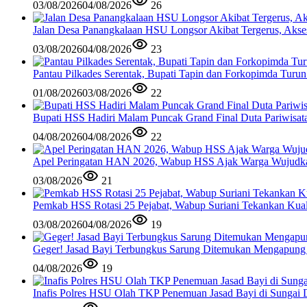
03/08/2026
04/08/2026
26
Jalan Desa Panangkalaan HSU Longsor Akibat Tergerus, Akse
03/08/2026
04/08/2026
23
Pantau Pilkades Serentak, Bupati Tapin dan Forkopimda Turu
01/08/2026
03/08/2026
22
Bupati HSS Hadiri Malam Puncak Grand Final Duta Pariwisat
04/08/2026
04/08/2026
22
Apel Peringatan HAN 2026, Wabup HSS Ajak Warga Wujudk
03/08/2026
21
Pemkab HSS Rotasi 25 Pejabat, Wabup Suriani Tekankan Kual
03/08/2026
04/08/2026
19
Geger! Jasad Bayi Terbungkus Sarung Ditemukan Mengapung
04/08/2026
19
Inafis Polres HSU Olah TKP Penemuan Jasad Bayi di Sungai 