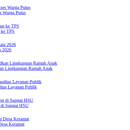
s Warga Putus
n ke TPS
a 2026
an Lingkungan Ramah Anak
itas Layanan Publik
 di Sungai HSU
Desa Keramat