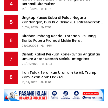
4
Berhasil Ditemukan
14/06/2024
1802
Ungkap Kasus Sabu di Pulau Negara
5
Kandangan, Dua Pria Diringkus Satresnarkoba
HSS
01/04/2026
1750
Ditahan Imbang Kendal Tornado, Peluang
6
Barito Putera Promosi Makin Berat
23/02/2026
1568
Dishub Kalsel Perkuat Konektivitas Angkutan
7
Umum Antar Daerah Melalui Integritas
26/02/2026
1303
Iran Tolak Serahkan Uranium ke AS, Trump:
8
Kami Akan Ambil Paksa
18/04/2026
1226