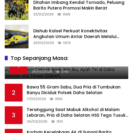
Ditahan Imbang Kendal Tornado, Peluang
Barito Putera Promosi Makin Berat
23/02/2026
1568
Dishub Kalsel Perkuat Konektivitas
Angkutan Umum Antar Daerah Melalui
Integritas
26/02/2026
1303
Top Sepanjang Masa:
Niat Melerai Cekcok Anak dan Ibu, Ayah
1
Tiri di Daha Selatan HSS Tewas Ditikam
26/03/2026
2143
Bawa 55 Gram Sabu, Dua Pria di Tumbukan
2
Banyu Diciduk Polsek Daha Selatan
17/03/2026
1990
Tersinggung Saat Mabuk Alkohol di Malam
3
Lebaran, Pria di Daha Selatan HSS Tega Tusuk
Teman Sendiri
26/03/2026
1913
Korban Kecelakaan Air di Sungai Barito