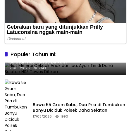
Populer Tahun Ini:
Niat Melerai Cekcok Anak dan Ibu, Ayah Tiri di Daha
Selatan HSS Tewas Ditikam
26/03/2026
2143
Bawa 55 Gram Sabu, Dua Pria di Tumbukan
Banyu Diciduk Polsek Daha Selatan
17/03/2026
1990