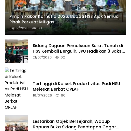
Pimpin Rakor Karhutla 2026, Bupati HSS Ajak Semua
Pihak Perkuat Mitigasi
16/07/2026
63
Sidang Dugaan Pemalsuan Surat Tanah di
HSS Kembali Bergulir, JPU Hadirkan 3 Saksi
Pelapor
21/07/2026
62
Tertinggi di Kalsel, Produktivitas Padi HSU
Melesat Berkat OPLAH
16/07/2026
60
Lestarikan Objek Bersejarah, Wabup
Kapuas Buka Sidang Penetapan Cagar