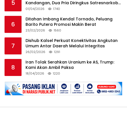
5
Kandangan, Dua Pria Diringkus Satresnarkoba
HSS
01/04/2026
1740
Ditahan Imbang Kendal Tornado, Peluang
6
Barito Putera Promosi Makin Berat
23/02/2026
1560
Dishub Kalsel Perkuat Konektivitas Angkutan
7
Umum Antar Daerah Melalui Integritas
26/02/2026
1291
Iran Tolak Serahkan Uranium ke AS, Trump:
8
Kami Akan Ambil Paksa
18/04/2026
1220