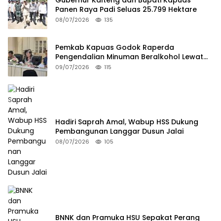
Gubernur Kalteng dan Bupati Kapuas
Panen Raya Padi Seluas 25.799 Hektare
08/07/2026
135
Pemkab Kapuas Godok Raperda
Pengendalian Minuman Beralkohol Lewat
FGD
09/07/2026
115
Hadiri Saprah Amal, Wabup HSS Dukung
Pembangunan Langgar Dusun Jalai
08/07/2026
105
BNNK dan Pramuka HSU Sepakat Perang