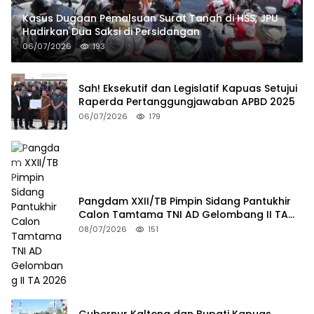
Kasus Dugaan Pemalsuan Surat Tanah di HSS, JPU
Hadirkan Dua Saksi di Persidangan
06/07/2026
193
Sah! Eksekutif dan Legislatif Kapuas Setujui
Raperda Pertanggungjawaban APBD 2025
06/07/2026
179
Pangdam XXII/TB Pimpin Sidang Pantukhir
Calon Tamtama TNI AD Gelombang II TA
2026
08/07/2026
151