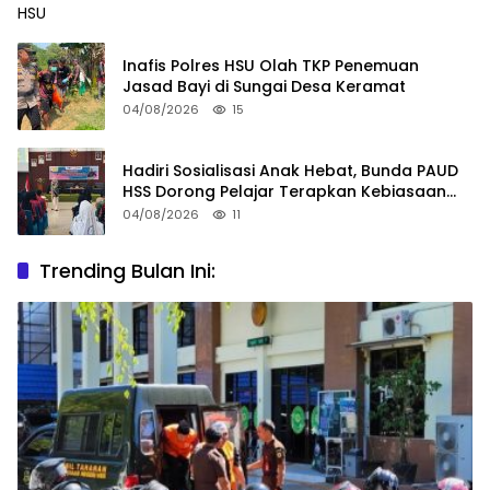
Inafis Polres HSU Olah TKP Penemuan
Jasad Bayi di Sungai Desa Keramat
04/08/2026
15
Hadiri Sosialisasi Anak Hebat, Bunda PAUD
HSS Dorong Pelajar Terapkan Kebiasaan
Baik
04/08/2026
11
Trending Bulan Ini: