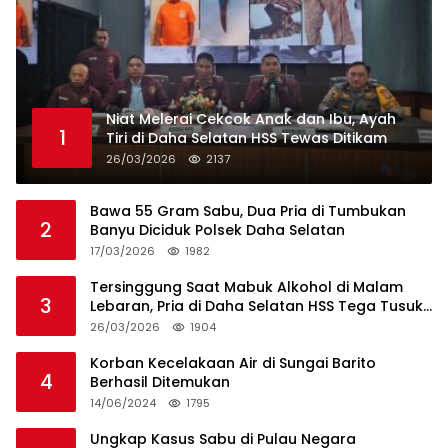
Niat Melerai Cekcok Anak dan Ibu, Ayah
1
Tiri di Daha Selatan HSS Tewas Ditikam
26/03/2026
2137
Bawa 55 Gram Sabu, Dua Pria di Tumbukan
2
Banyu Diciduk Polsek Daha Selatan
17/03/2026
1982
Tersinggung Saat Mabuk Alkohol di Malam
3
Lebaran, Pria di Daha Selatan HSS Tega Tusuk
Teman Sendiri
26/03/2026
1904
Korban Kecelakaan Air di Sungai Barito
4
Berhasil Ditemukan
14/06/2024
1795
Ungkap Kasus Sabu di Pulau Negara