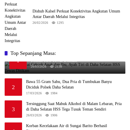
Dishub Kalsel Perkuat Konektivitas Angkutan Umum
Antar Daerah Melalui Integritas
26/02/2026
1295
Top Sepanjang Masa:
Niat Melerai Cekcok Anak dan Ibu, Ayah Tiri di Daha
1
Selatan HSS Tewas Ditikam
26/03/2026
2138
Bawa 55 Gram Sabu, Dua Pria di Tumbukan Banyu
2
Diciduk Polsek Daha Selatan
17/03/2026
1984
Tersinggung Saat Mabuk Alkohol di Malam Lebaran, Pria
3
di Daha Selatan HSS Tega Tusuk Teman Sendiri
26/03/2026
1906
Korban Kecelakaan Air di Sungai Barito Berhasil