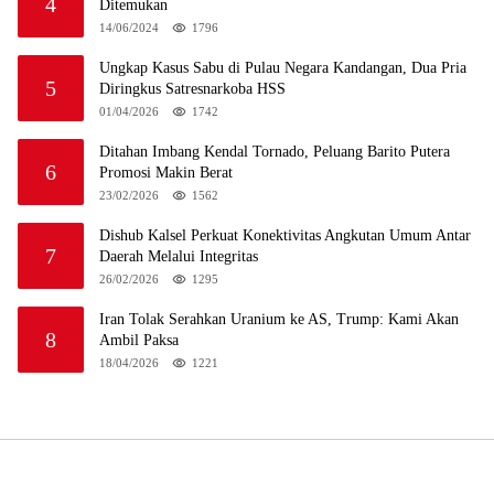
4
Ditemukan
14/06/2024
1796
Ungkap Kasus Sabu di Pulau Negara Kandangan, Dua Pria
5
Diringkus Satresnarkoba HSS
01/04/2026
1742
Ditahan Imbang Kendal Tornado, Peluang Barito Putera
6
Promosi Makin Berat
23/02/2026
1562
Dishub Kalsel Perkuat Konektivitas Angkutan Umum Antar
7
Daerah Melalui Integritas
26/02/2026
1295
Iran Tolak Serahkan Uranium ke AS, Trump: Kami Akan
8
Ambil Paksa
18/04/2026
1221