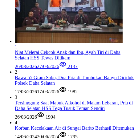
1
Niat Melerai Cekcok Anak dan Ibu, Ayah Tiri di Daha
Selatan HSS Tewas Ditikam
26/03/2026
27/03/2026
2137
2
Bawa 55 Gram Sabu, Dua Pria di Tumbukan Banyu Diciduk
Polsek Daha Selatan
17/03/2026
17/03/2026
1982
3
Tersinggung Saat Mabuk Alkohol di Malam Lebaran, Pria di
Daha Selatan HSS Tega Tusuk Teman Sendiri
26/03/2026
1904
4
Korban Kecelakaan Air di Sungai Barito Berhasil Ditemukan
14/06/2024
20/06/2024
1795