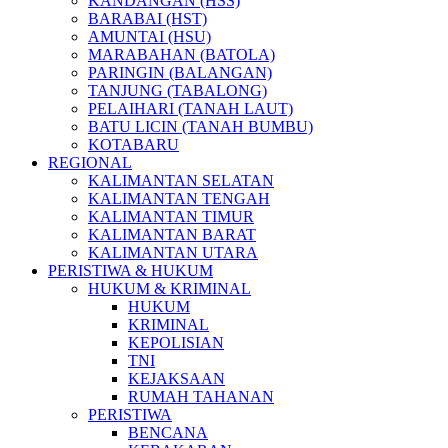
KANDANGAN (HSS)
BARABAI (HST)
AMUNTAI (HSU)
MARABAHAN (BATOLA)
PARINGIN (BALANGAN)
TANJUNG (TABALONG)
PELAIHARI (TANAH LAUT)
BATU LICIN (TANAH BUMBU)
KOTABARU
REGIONAL
KALIMANTAN SELATAN
KALIMANTAN TENGAH
KALIMANTAN TIMUR
KALIMANTAN BARAT
KALIMANTAN UTARA
PERISTIWA & HUKUM
HUKUM & KRIMINAL
HUKUM
KRIMINAL
KEPOLISIAN
TNI
KEJAKSAAN
RUMAH TAHANAN
PERISTIWA
BENCANA