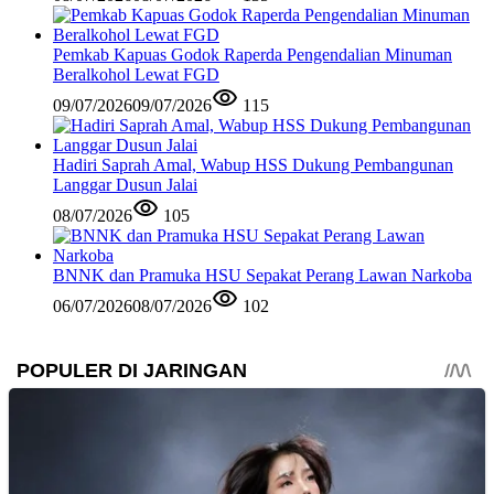
Pemkab Kapuas Godok Raperda Pengendalian Minuman
Beralkohol Lewat FGD
09/07/2026
09/07/2026
115
Hadiri Saprah Amal, Wabup HSS Dukung Pembangunan
Langgar Dusun Jalai
08/07/2026
105
BNNK dan Pramuka HSU Sepakat Perang Lawan Narkoba
06/07/2026
08/07/2026
102