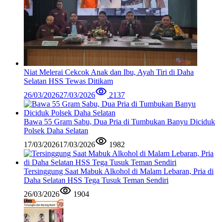
Niat Melerai Cekcok Anak dan Ibu, Ayah Tiri di Daha
Selatan HSS Tewas Ditikam
26/03/2026
27/03/2026
2137
Bawa 55 Gram Sabu, Dua Pria di Tumbukan Banyu Diciduk
Polsek Daha Selatan
17/03/2026
17/03/2026
1982
Tersinggung Saat Mabuk Alkohol di Malam Lebaran, Pria di
Daha Selatan HSS Tega Tusuk Teman Sendiri
26/03/2026
1904