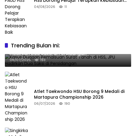
HSS Dorong Pelajar Terapkan Kebiasaan
Baik
04/08/2026
11
Trending Bulan Ini:
Kasus Dugaan Pemalsuan Surat Tanah di HSS, JPU
Hadirkan Dua Saksi di Persidangan
06/07/2026
193
Atlet Taekwondo HSU Borong 9 Medali di
Martapura Championship 2026
06/07/2026
190