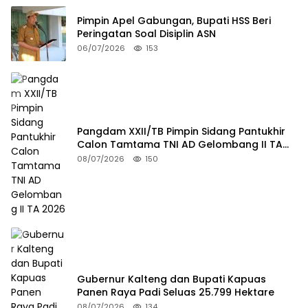
Pimpin Apel Gabungan, Bupati HSS Beri
Peringatan Soal Disiplin ASN
06/07/2026
153
Pangdam XXII/TB Pimpin Sidang Pantukhir
Calon Tamtama TNI AD Gelombang II TA
2026
08/07/2026
150
Gubernur Kalteng dan Bupati Kapuas
Panen Raya Padi Seluas 25.799 Hektare
08/07/2026
134