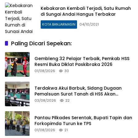
Kebakaran Kembali Terjadi, Satu Rumah
di Sungai Andai Hangus Terbakar
KOTA BANJARMASIN
04/10/2021
Paling Dicari Sepekan:
Gembleng 32 Pelajar Terbaik, Pemkab HSS
Resmi Buka Diklat Paskibraka 2026
01/08/2026
30
Terdakwa Akui Barbuk, Sidang Dugaan
Pemalsuan Surat Tanah di HSS Akan
Berlanjut Tuntutan JPU
03/08/2026
22
Pantau Pilkades Serentak, Bupati Tapin dan
Forkopimda Turun ke TPS
01/08/2026
21