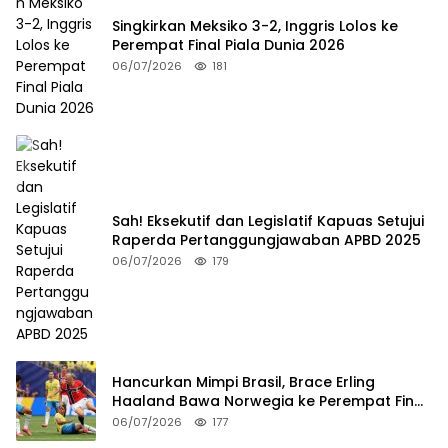
Singkirkan Meksiko 3-2, Inggris Lolos ke
Perempat Final Piala Dunia 2026
06/07/2026
181
Sah! Eksekutif dan Legislatif Kapuas Setujui
Raperda Pertanggungjawaban APBD 2025
06/07/2026
179
Hancurkan Mimpi Brasil, Brace Erling
Haaland Bawa Norwegia ke Perempat Final
Piala Dunia 2026
06/07/2026
177