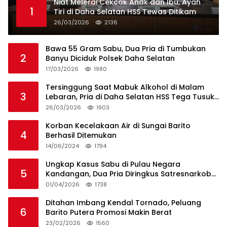
Niat Melerai Cekcok Anak dan Ibu, Ayah
1
Tiri di Daha Selatan HSS Tewas Ditikam
26/03/2026
2136
Bawa 55 Gram Sabu, Dua Pria di Tumbukan
2
Banyu Diciduk Polsek Daha Selatan
17/03/2026
1980
Tersinggung Saat Mabuk Alkohol di Malam
3
Lebaran, Pria di Daha Selatan HSS Tega Tusuk
Teman Sendiri
26/03/2026
1903
Korban Kecelakaan Air di Sungai Barito
4
Berhasil Ditemukan
14/06/2024
1794
Ungkap Kasus Sabu di Pulau Negara
5
Kandangan, Dua Pria Diringkus Satresnarkoba
HSS
01/04/2026
1738
Ditahan Imbang Kendal Tornado, Peluang
6
Barito Putera Promosi Makin Berat
23/02/2026
1560