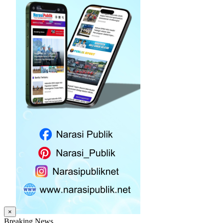
×
Breaking News