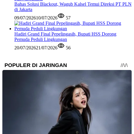
Bahas Solusi Blackout, Wagub Kalsel Temui Direksi PT PLN
di Jakarta
09/07/2026
10/07/2026
57
Hadiri Grand Final Pepelingasih, Bupati HSS Dorong
Pemuda Peduli Lingkungan
20/07/2026
21/07/2026
56