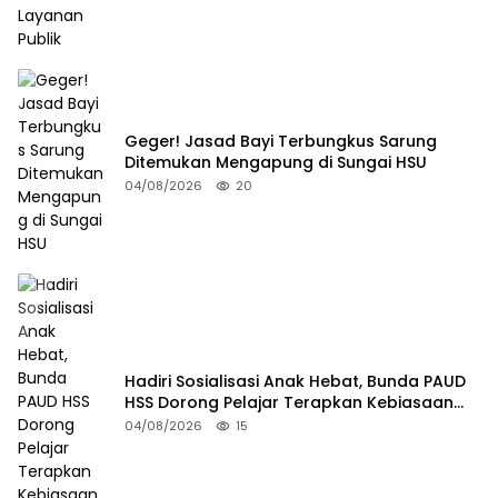
Geger! Jasad Bayi Terbungkus Sarung
Ditemukan Mengapung di Sungai HSU
04/08/2026
20
Hadiri Sosialisasi Anak Hebat, Bunda PAUD
HSS Dorong Pelajar Terapkan Kebiasaan
Baik
04/08/2026
15