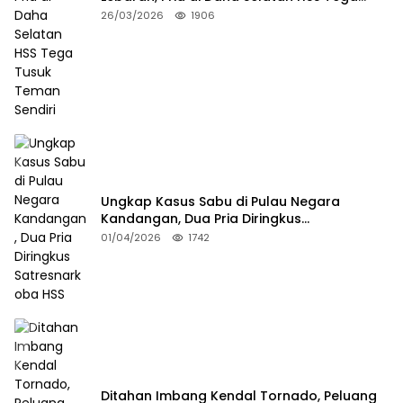
Tusuk Teman Sendiri
26/03/2026
1906
Ungkap Kasus Sabu di Pulau Negara
Kandangan, Dua Pria Diringkus
Satresnarkoba HSS
01/04/2026
1742
Ditahan Imbang Kendal Tornado, Peluang