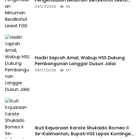
FGD
09/07/2026
116
Hadiri Saprah Amal, Wabup HSS Dukung
Pembangunan Langgar Dusun Jalai
08/07/2026
107
Ikuti Kejuaraan Karate Shukaido Borneo II
Se-Kalimantan, Bupati HSS Lepas Kontingen