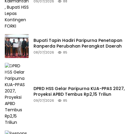
FORKI
09/07/2026
88
Bupati Tapin Hadiri Paripurna Penetapan
Ranperda Perubahan Perangkat Daerah
08/07/2026
85
DPRD HSS Gelar Paripurna KUA-PPAS 2027,
Proyeksi APBD Tembus Rp2,15 Triliun
09/07/2026
85