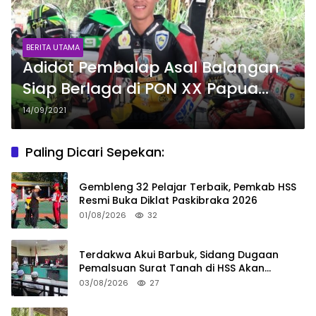
BERITA UTAMA
Adidot Pembalap Asal Balangan
Siap Berlaga di PON XX Papua
2021
14/09/2021
Paling Dicari Sepekan:
Gembleng 32 Pelajar Terbaik, Pemkab HSS
Resmi Buka Diklat Paskibraka 2026
01/08/2026
32
Terdakwa Akui Barbuk, Sidang Dugaan
Pemalsuan Surat Tanah di HSS Akan
Berlanjut Tuntutan JPU
03/08/2026
27