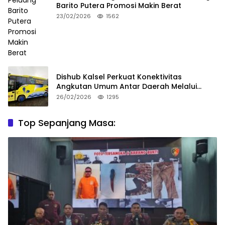
Barito Putera Promosi Makin Berat
23/02/2026
1562
Dishub Kalsel Perkuat Konektivitas
Angkutan Umum Antar Daerah Melalui
Integritas
26/02/2026
1295
Top Sepanjang Masa: