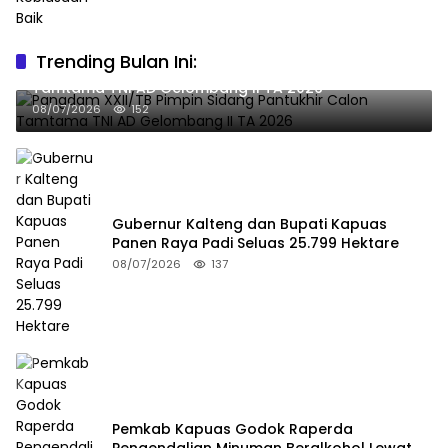
Trending Bulan Ini:
Pangdam XXII/TB Pimpin Sidang Pantukhir Calon
Tamtama TNI AD Gelombang II TA 2026
08/07/2026
152
Gubernur Kalteng dan Bupati Kapuas
Panen Raya Padi Seluas 25.799 Hektare
08/07/2026
137
Pemkab Kapuas Godok Raperda
Pengendalian Minuman Beralkohol Lewat