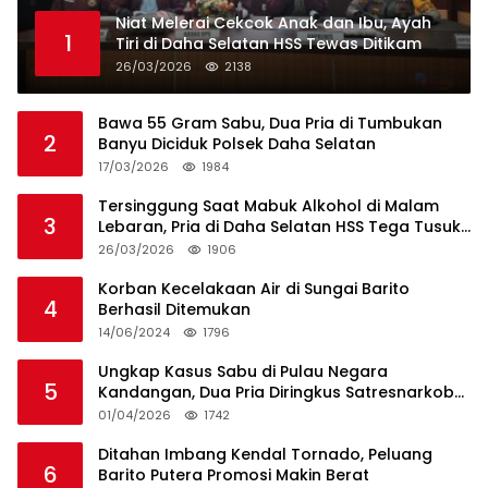
Niat Melerai Cekcok Anak dan Ibu, Ayah
1
Tiri di Daha Selatan HSS Tewas Ditikam
26/03/2026
2138
Bawa 55 Gram Sabu, Dua Pria di Tumbukan
2
Banyu Diciduk Polsek Daha Selatan
17/03/2026
1984
Tersinggung Saat Mabuk Alkohol di Malam
3
Lebaran, Pria di Daha Selatan HSS Tega Tusuk
Teman Sendiri
26/03/2026
1906
Korban Kecelakaan Air di Sungai Barito
4
Berhasil Ditemukan
14/06/2024
1796
Ungkap Kasus Sabu di Pulau Negara
5
Kandangan, Dua Pria Diringkus Satresnarkoba
HSS
01/04/2026
1742
Ditahan Imbang Kendal Tornado, Peluang
6
Barito Putera Promosi Makin Berat