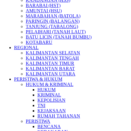
KANDANGAN (HSS)
BARABAI (HST)
AMUNTAI (HSU)
MARABAHAN (BATOLA)
PARINGIN (BALANGAN)
TANJUNG (TABALONG)
PELAIHARI (TANAH LAUT)
BATU LICIN (TANAH BUMBU)
KOTABARU
REGIONAL
KALIMANTAN SELATAN
KALIMANTAN TENGAH
KALIMANTAN TIMUR
KALIMANTAN BARAT
KALIMANTAN UTARA
PERISTIWA & HUKUM
HUKUM & KRIMINAL
HUKUM
KRIMINAL
KEPOLISIAN
TNI
KEJAKSAAN
RUMAH TAHANAN
PERISTIWA
BENCANA