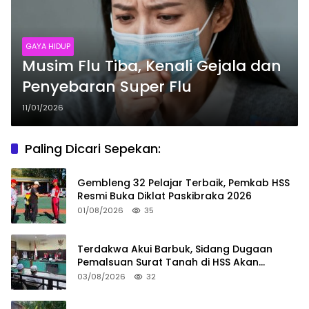
GAYA HIDUP
Musim Flu Tiba, Kenali Gejala dan
Penyebaran Super Flu
11/01/2026
Paling Dicari Sepekan:
Gembleng 32 Pelajar Terbaik, Pemkab HSS
Resmi Buka Diklat Paskibraka 2026
01/08/2026
35
Terdakwa Akui Barbuk, Sidang Dugaan
Pemalsuan Surat Tanah di HSS Akan
Berlanjut Tuntutan JPU
03/08/2026
32