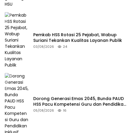
Pemkab HSS Rotasi 25 Pejabat, Wabup
Suriani Tekankan Kualitas Layanan Publik
03/08/2026
24
Dorong Generasi Emas 2045, Bunda PAUD
HSS Pacu Kompetensi Guru dan Pendidikan
Inklusif
05/08/2026
16