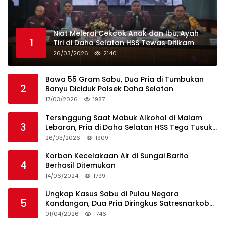
Niat Melerai Cekcok Anak dan Ibu, Ayah
1
Tiri di Daha Selatan HSS Tewas Ditikam
26/03/2026
2140
Bawa 55 Gram Sabu, Dua Pria di Tumbukan
2
Banyu Diciduk Polsek Daha Selatan
17/03/2026
1987
Tersinggung Saat Mabuk Alkohol di Malam
3
Lebaran, Pria di Daha Selatan HSS Tega Tusuk
Teman Sendiri
26/03/2026
1909
Korban Kecelakaan Air di Sungai Barito
4
Berhasil Ditemukan
14/06/2024
1799
Ungkap Kasus Sabu di Pulau Negara
5
Kandangan, Dua Pria Diringkus Satresnarkoba
HSS
01/04/2026
1746