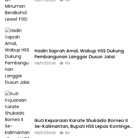
Hadiri Saprah Amal, Wabup HSS Dukung
Pembangunan Langgar Dusun Jalai
08/07/2026
110
Ikuti Kejuaraan Karate Shukaido Borneo II
Se-Kalimantan, Bupati HSS Lepas Kontingen
FORKI
09/07/2026
90