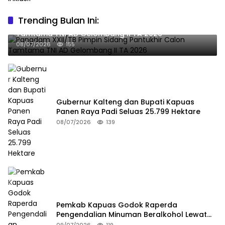
Trending Bulan Ini:
Pangdam XXII/TB Pimpin Sidang Pantukhir Calon
Tamtama TNI AD Gelombang II TA 2026
08/07/2026
155
Gubernur Kalteng dan Bupati Kapuas
Panen Raya Padi Seluas 25.799 Hektare
08/07/2026
139
Pemkab Kapuas Godok Raperda
Pengendalian Minuman Beralkohol Lewat
FGD
09/07/2026
119