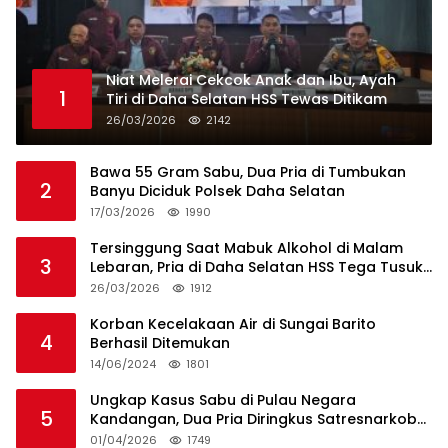
Niat Melerai Cekcok Anak dan Ibu, Ayah
1
Tiri di Daha Selatan HSS Tewas Ditikam
26/03/2026
2142
Bawa 55 Gram Sabu, Dua Pria di Tumbukan
2
Banyu Diciduk Polsek Daha Selatan
17/03/2026
1990
Tersinggung Saat Mabuk Alkohol di Malam
3
Lebaran, Pria di Daha Selatan HSS Tega Tusuk
Teman Sendiri
26/03/2026
1912
Korban Kecelakaan Air di Sungai Barito
4
Berhasil Ditemukan
14/06/2024
1801
Ungkap Kasus Sabu di Pulau Negara
5
Kandangan, Dua Pria Diringkus Satresnarkoba
HSS
01/04/2026
1749