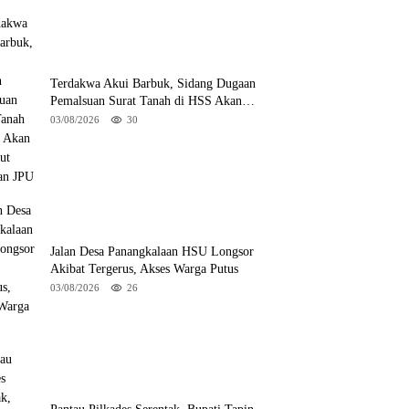
Terdakwa Akui Barbuk, Sidang Dugaan
Pemalsuan Surat Tanah di HSS Akan
Berlanjut Tuntutan JPU
03/08/2026
30
Jalan Desa Panangkalaan HSU Longsor
Akibat Tergerus, Akses Warga Putus
03/08/2026
26