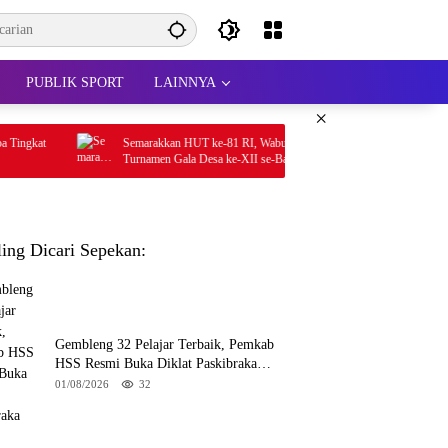
PUBLIK SPORT
LAINNYA
×
Semarakkan HUT ke-81 RI, Wabup HSS Buka
Bupati Sahrujani
Turnamen Gala Desa ke-XII se-Bamban
HSU 2026
ling Dicari Sepekan:
Gembleng 32 Pelajar Terbaik, Pemkab
HSS Resmi Buka Diklat Paskibraka
2026
01/08/2026
32