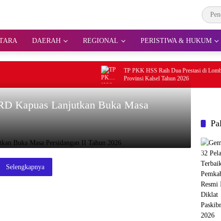
TARA
DAERAH
REGIONAL
PERISTIWA & HUKUM
TP PKK HSS Raih Dua Prestasi di Lomba Tingkat
Provinsi Kalsel Tahun 2026
PRD Kapuas Lanjutkan Buka Masa
Pa
Selengkapnya