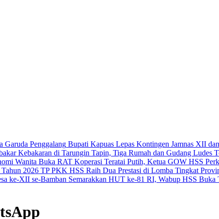
Bupati Kapuas Lepas Kontingen Jamnas XII da
Kebakaran di Tarungin Tapin, Tiga Rumah dan Gudang Ludes T
Buka RAT Koperasi Teratai Putih, Ketua GOW HSS Perk
TP PKK HSS Raih Dua Prestasi di Lomba Tingkat Provin
Semarakkan HUT ke-81 RI, Wabup HSS Buka T
tsApp