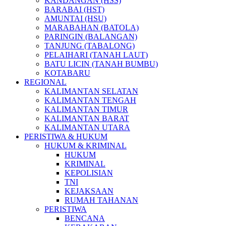
KANDANGAN (HSS)
BARABAI (HST)
AMUNTAI (HSU)
MARABAHAN (BATOLA)
PARINGIN (BALANGAN)
TANJUNG (TABALONG)
PELAIHARI (TANAH LAUT)
BATU LICIN (TANAH BUMBU)
KOTABARU
REGIONAL
KALIMANTAN SELATAN
KALIMANTAN TENGAH
KALIMANTAN TIMUR
KALIMANTAN BARAT
KALIMANTAN UTARA
PERISTIWA & HUKUM
HUKUM & KRIMINAL
HUKUM
KRIMINAL
KEPOLISIAN
TNI
KEJAKSAAN
RUMAH TAHANAN
PERISTIWA
BENCANA