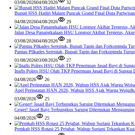
03/08/2026
04/08/2026
32
Bupati HSS Hadiri Malam Puncak Grand Final Duta Pariwisat
04/08/2026
04/08/2026
29
Jalan Desa Panangkalaan HSU Longsor Akibat Tergerus, Akse
03/08/2026
04/08/2026
28
Pantau Pilkades Serentak, Bupati Tapin dan Forkopimda Turu
01/08/2026
03/08/2026
27
Inafis Polres HSU Olah TKP Penemuan Jasad Bayi di Sungai 
04/08/2026
26
Apel Peringatan HAN 2026, Wabup HSS Ajak Warga Wujudk
03/08/2026
25
Geger! Jasad Bayi Terbungkus Sarung Ditemukan Mengapung
04/08/2026
25
Pemkab HSS Rotasi 25 Pejabat, Wabup Suriani Tekankan Kual