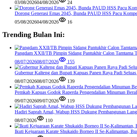
03/08/2026
04/08/2026
24
Dorong Generasi Emas 2045, Bunda PAUD HSS Pacu Kompeten
05/08/2026
04/08/2026
16
Trending Bulan Ini:
Pangdam XXII/TB Pimpin Sidang Pantukhir Calon Tamtama 
08/07/2026
08/07/2026
155
Gubernur Kalteng dan Bupati Kapuas Panen Raya Padi Seluas
08/07/2026
08/07/2026
139
Pemkab Kapuas Godok Raperda Pengendalian Minuman Bera
09/07/2026
09/07/2026
119
Hadiri Saprah Amal, Wabup HSS Dukung Pembangunan Langg
08/07/2026
110
Ikuti Kejuaraan Karate Shukaido Borneo II Se-Kalimantan, 