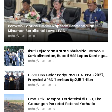
Pemkab Kapuas Godok Raperda Pengendalian
Minuman Beralkohol Lewat FGD
09/07/2026
119
Ikuti Kejuaraan Karate Shukaido Borneo II
Se-Kalimantan, Bupati HSS Lepas Kontingen
FORKI
09/07/2026
90
DPRD HSS Gelar Paripurna KUA-PPAS 2027,
Proyeksi APBD Tembus Rp2,15 Triliun
09/07/2026
87
Lima Titik Hotspot Terdeteksi di HSU, Tim
Gabungan Perketat Potensi Karhutla
09/07/2026
63