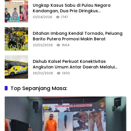
Ungkap Kasus Sabu di Pulau Negara
Kandangan, Dua Pria Diringkus
Satresnarkoba HSS
01/04/2026
1747
Ditahan Imbang Kendal Tornado, Peluang
Barito Putera Promosi Makin Berat
23/02/2026
1564
Dishub Kalsel Perkuat Konektivitas
Angkutan Umum Antar Daerah Melalui
Integritas
26/02/2026
1300
Top Sepanjang Masa: