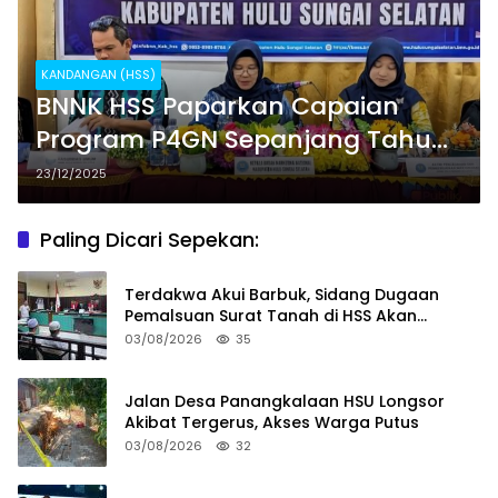
KANDANGAN (HSS)
BNNK HSS Paparkan Capaian
Program P4GN Sepanjang Tahun
2025
23/12/2025
Paling Dicari Sepekan:
Terdakwa Akui Barbuk, Sidang Dugaan
Pemalsuan Surat Tanah di HSS Akan
Berlanjut Tuntutan JPU
03/08/2026
35
Jalan Desa Panangkalaan HSU Longsor
Akibat Tergerus, Akses Warga Putus
03/08/2026
32