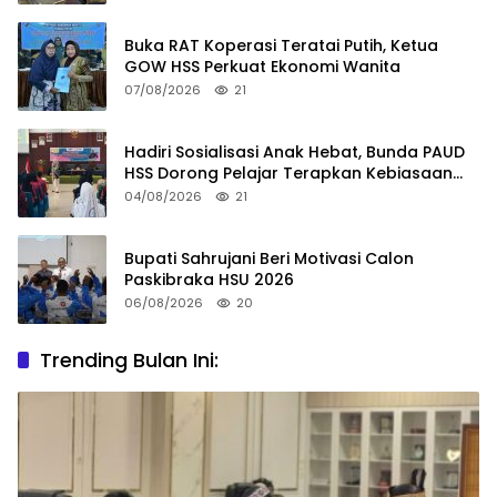
Buka RAT Koperasi Teratai Putih, Ketua
GOW HSS Perkuat Ekonomi Wanita
07/08/2026
21
Hadiri Sosialisasi Anak Hebat, Bunda PAUD
HSS Dorong Pelajar Terapkan Kebiasaan
Baik
04/08/2026
21
Bupati Sahrujani Beri Motivasi Calon
Paskibraka HSU 2026
06/08/2026
20
Trending Bulan Ini: