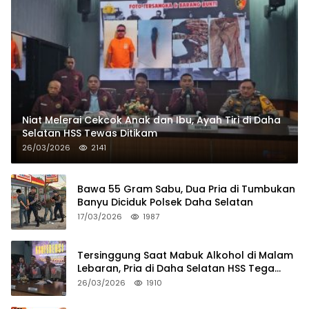
Niat Melerai Cekcok Anak dan Ibu, Ayah Tiri di Daha
Selatan HSS Tewas Ditikam
26/03/2026
2141
Bawa 55 Gram Sabu, Dua Pria di Tumbukan
Banyu Diciduk Polsek Daha Selatan
17/03/2026
1987
Tersinggung Saat Mabuk Alkohol di Malam
Lebaran, Pria di Daha Selatan HSS Tega
Tusuk Teman Sendiri
26/03/2026
1910