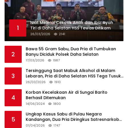
Niat Melerai Cekcok Anak dan Ibu, Ayah
1
Tiri di Daha Selatan HSS Tewas Ditikam
26/03/2026
2141
Bawa 55 Gram Sabu, Dua Pria di Tumbukan
2
Banyu Diciduk Polsek Daha Selatan
17/03/2026
1987
Tersinggung Saat Mabuk Alkohol di Malam
3
Lebaran, Pria di Daha Selatan HSS Tega Tusuk
Teman Sendiri
26/03/2026
1910
Korban Kecelakaan Air di Sungai Barito
4
Berhasil Ditemukan
14/06/2024
1800
Ungkap Kasus Sabu di Pulau Negara
5
Kandangan, Dua Pria Diringkus Satresnarkoba
HSS
01/04/2026
1747