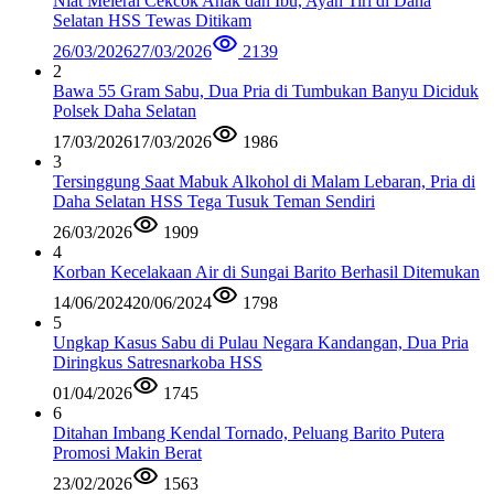
Niat Melerai Cekcok Anak dan Ibu, Ayah Tiri di Daha
Selatan HSS Tewas Ditikam
26/03/2026
27/03/2026
2139
2
Bawa 55 Gram Sabu, Dua Pria di Tumbukan Banyu Diciduk
Polsek Daha Selatan
17/03/2026
17/03/2026
1986
3
Tersinggung Saat Mabuk Alkohol di Malam Lebaran, Pria di
Daha Selatan HSS Tega Tusuk Teman Sendiri
26/03/2026
1909
4
Korban Kecelakaan Air di Sungai Barito Berhasil Ditemukan
14/06/2024
20/06/2024
1798
5
Ungkap Kasus Sabu di Pulau Negara Kandangan, Dua Pria
Diringkus Satresnarkoba HSS
01/04/2026
1745
6
Ditahan Imbang Kendal Tornado, Peluang Barito Putera
Promosi Makin Berat
23/02/2026
1563