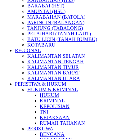
KANDANGAN (HSS)
BARABAI (HST)
AMUNTAI (HSU)
MARABAHAN (BATOLA)
PARINGIN (BALANGAN)
TANJUNG (TABALONG)
PELAIHARI (TANAH LAUT)
BATU LICIN (TANAH BUMBU)
KOTABARU
REGIONAL
KALIMANTAN SELATAN
KALIMANTAN TENGAH
KALIMANTAN TIMUR
KALIMANTAN BARAT
KALIMANTAN UTARA
PERISTIWA & HUKUM
HUKUM & KRIMINAL
HUKUM
KRIMINAL
KEPOLISIAN
TNI
KEJAKSAAN
RUMAH TAHANAN
PERISTIWA
BENCANA