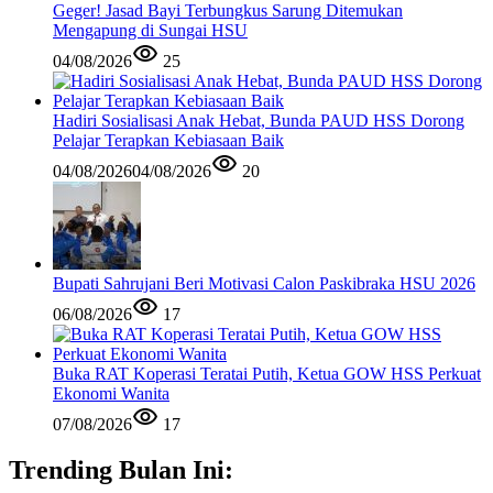
Geger! Jasad Bayi Terbungkus Sarung Ditemukan
Mengapung di Sungai HSU
04/08/2026
25
Hadiri Sosialisasi Anak Hebat, Bunda PAUD HSS Dorong
Pelajar Terapkan Kebiasaan Baik
04/08/2026
04/08/2026
20
Bupati Sahrujani Beri Motivasi Calon Paskibraka HSU 2026
06/08/2026
17
Buka RAT Koperasi Teratai Putih, Ketua GOW HSS Perkuat
Ekonomi Wanita
07/08/2026
17
Trending Bulan Ini: