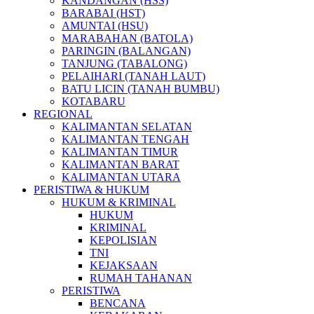
KANDANGAN (HSS)
BARABAI (HST)
AMUNTAI (HSU)
MARABAHAN (BATOLA)
PARINGIN (BALANGAN)
TANJUNG (TABALONG)
PELAIHARI (TANAH LAUT)
BATU LICIN (TANAH BUMBU)
KOTABARU
REGIONAL
KALIMANTAN SELATAN
KALIMANTAN TENGAH
KALIMANTAN TIMUR
KALIMANTAN BARAT
KALIMANTAN UTARA
PERISTIWA & HUKUM
HUKUM & KRIMINAL
HUKUM
KRIMINAL
KEPOLISIAN
TNI
KEJAKSAAN
RUMAH TAHANAN
PERISTIWA
BENCANA