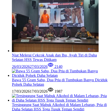
Niat Melerai Cekcok Anak dan Ibu, Ayah Tiri di Daha
Selatan HSS Tewas Ditikam
26/03/2026
27/03/2026
2140
Bawa 55 Gram Sabu, Dua Pria di Tumbukan Banyu Diciduk
Polsek Daha Selatan
17/03/2026
17/03/2026
1987
Tersinggung Saat Mabuk Alkohol di Malam Lebaran, Pria di
Daha Selatan HSS Tega Tusuk Teman Sendiri