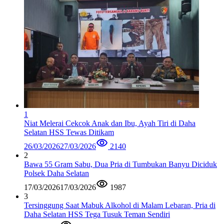
1
Niat Melerai Cekcok Anak dan Ibu, Ayah Tiri di Daha
Selatan HSS Tewas Ditikam
26/03/2026
27/03/2026
2140
2
Bawa 55 Gram Sabu, Dua Pria di Tumbukan Banyu Diciduk
Polsek Daha Selatan
17/03/2026
17/03/2026
1987
3
Tersinggung Saat Mabuk Alkohol di Malam Lebaran, Pria di
Daha Selatan HSS Tega Tusuk Teman Sendiri