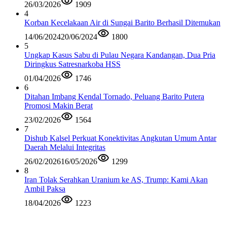
26/03/2026
1909
4
Korban Kecelakaan Air di Sungai Barito Berhasil Ditemukan
14/06/2024
20/06/2024
1800
5
Ungkap Kasus Sabu di Pulau Negara Kandangan, Dua Pria
Diringkus Satresnarkoba HSS
01/04/2026
1746
6
Ditahan Imbang Kendal Tornado, Peluang Barito Putera
Promosi Makin Berat
23/02/2026
1564
7
Dishub Kalsel Perkuat Konektivitas Angkutan Umum Antar
Daerah Melalui Integritas
26/02/2026
16/05/2026
1299
8
Iran Tolak Serahkan Uranium ke AS, Trump: Kami Akan
Ambil Paksa
18/04/2026
1223