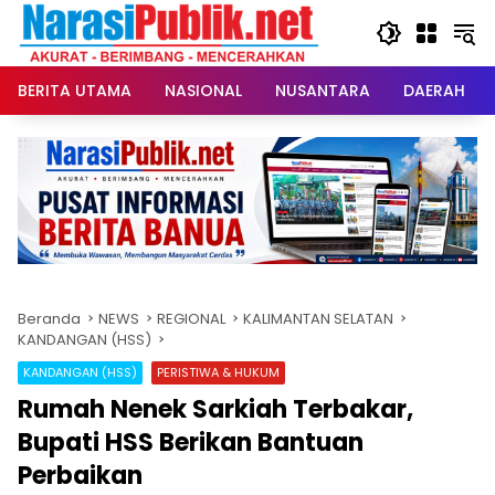
Langsung
ke
konten
BERITA UTAMA
NASIONAL
NUSANTARA
DAERAH
Beranda
NEWS
REGIONAL
KALIMANTAN SELATAN
KANDANGAN (HSS)
KANDANGAN (HSS)
PERISTIWA & HUKUM
Rumah Nenek Sarkiah Terbakar,
Bupati HSS Berikan Bantuan
Perbaikan