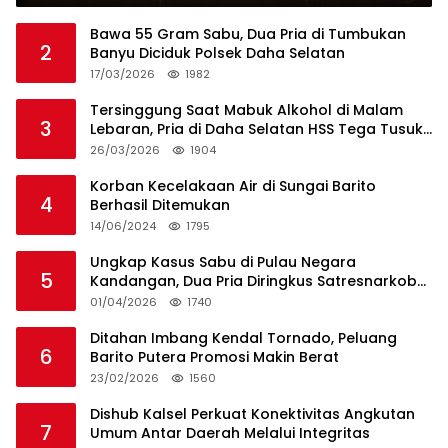
Bawa 55 Gram Sabu, Dua Pria di Tumbukan
2
Banyu Diciduk Polsek Daha Selatan
17/03/2026
1982
Tersinggung Saat Mabuk Alkohol di Malam
3
Lebaran, Pria di Daha Selatan HSS Tega Tusuk
Teman Sendiri
26/03/2026
1904
Korban Kecelakaan Air di Sungai Barito
4
Berhasil Ditemukan
14/06/2024
1795
Ungkap Kasus Sabu di Pulau Negara
5
Kandangan, Dua Pria Diringkus Satresnarkoba
HSS
01/04/2026
1740
Ditahan Imbang Kendal Tornado, Peluang
6
Barito Putera Promosi Makin Berat
23/02/2026
1560
Dishub Kalsel Perkuat Konektivitas Angkutan
7
Umum Antar Daerah Melalui Integritas