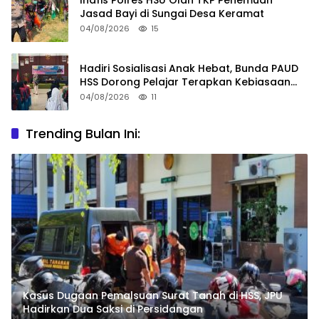
Inafis Polres HSU Olah TKP Penemuan
Jasad Bayi di Sungai Desa Keramat
04/08/2026
15
Hadiri Sosialisasi Anak Hebat, Bunda PAUD
HSS Dorong Pelajar Terapkan Kebiasaan
Baik
04/08/2026
11
Trending Bulan Ini:
Kasus Dugaan Pemalsuan Surat Tanah di HSS, JPU
Hadirkan Dua Saksi di Persidangan