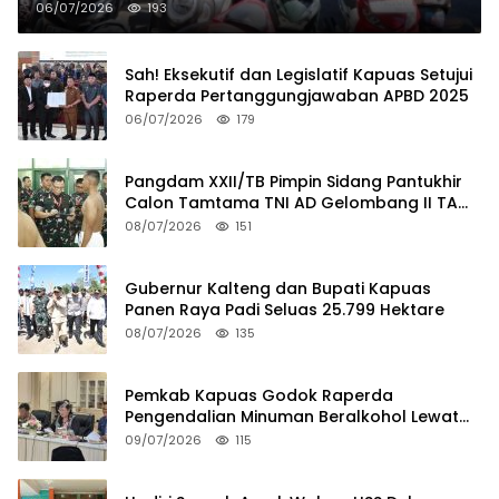
06/07/2026
193
Sah! Eksekutif dan Legislatif Kapuas Setujui
Raperda Pertanggungjawaban APBD 2025
06/07/2026
179
Pangdam XXII/TB Pimpin Sidang Pantukhir
Calon Tamtama TNI AD Gelombang II TA
2026
08/07/2026
151
Gubernur Kalteng dan Bupati Kapuas
Panen Raya Padi Seluas 25.799 Hektare
08/07/2026
135
Pemkab Kapuas Godok Raperda
Pengendalian Minuman Beralkohol Lewat
FGD
09/07/2026
115