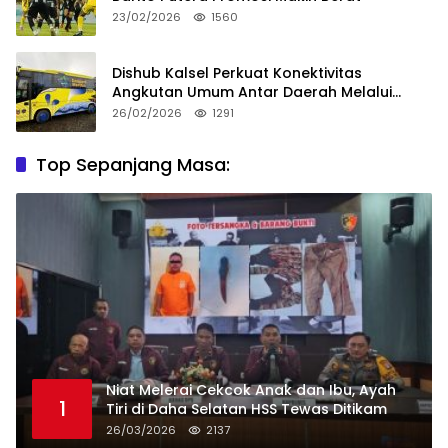
23/02/2026
1560
Dishub Kalsel Perkuat Konektivitas
Angkutan Umum Antar Daerah Melalui
Integritas
26/02/2026
1291
Top Sepanjang Masa:
Niat Melerai Cekcok Anak dan Ibu, Ayah
1
Tiri di Daha Selatan HSS Tewas Ditikam
26/03/2026
2137