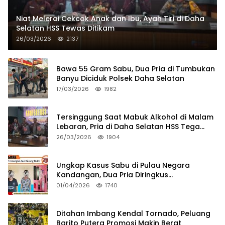
Niat Melerai Cekcok Anak dan Ibu, Ayah Tiri di Daha
Selatan HSS Tewas Ditikam
26/03/2026
2137
Bawa 55 Gram Sabu, Dua Pria di Tumbukan
Banyu Diciduk Polsek Daha Selatan
17/03/2026
1982
Tersinggung Saat Mabuk Alkohol di Malam
Lebaran, Pria di Daha Selatan HSS Tega
Tusuk Teman Sendiri
26/03/2026
1904
Ungkap Kasus Sabu di Pulau Negara
Kandangan, Dua Pria Diringkus
Satresnarkoba HSS
01/04/2026
1740
Ditahan Imbang Kendal Tornado, Peluang
Barito Putera Promosi Makin Berat