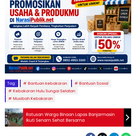
Tag:
Bantuan kebakaran
Bantuan Sosial
Kebakaran Hulu Sungai Selatan
Musibah Kebakaran
Ratusan Warga Binaan Lapas Banjarmasin
Ikuti Senam Sehat Bersama