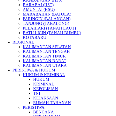
KANDANGAN (HSS)
BARABAI (HST)
AMUNTAI (HSU)
MARABAHAN (BATOLA)
PARINGIN (BALANGAN)
TANJUNG (TABALONG)
PELAIHARI (TANAH LAUT)
BATU LICIN (TANAH BUMBU)
KOTABARU
REGIONAL
KALIMANTAN SELATAN
KALIMANTAN TENGAH
KALIMANTAN TIMUR
KALIMANTAN BARAT
KALIMANTAN UTARA
PERISTIWA & HUKUM
HUKUM & KRIMINAL
HUKUM
KRIMINAL
KEPOLISIAN
TNI
KEJAKSAAN
RUMAH TAHANAN
PERISTIWA
BENCANA