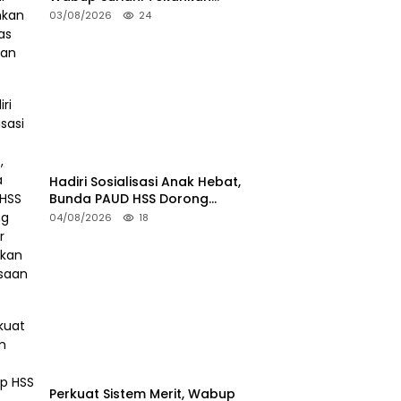
Kualitas Layanan Publik
03/08/2026
24
Hadiri Sosialisasi Anak Hebat,
Bunda PAUD HSS Dorong
Pelajar Terapkan Kebiasaan
04/08/2026
18
Baik
Perkuat Sistem Merit, Wabup