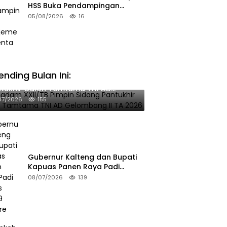
HSS Buka Pendampingan
Manajemen Talenta ASN
05/08/2026
16
ending Bulan Ini:
gdam XXII/TB Pimpin Sidang
tukhir Calon Tamtama TNI AD
ombang II TA 2026
07/2026
155
Gubernur Kalteng dan Bupati
Kapuas Panen Raya Padi
Seluas 25.799 Hektare
08/07/2026
139