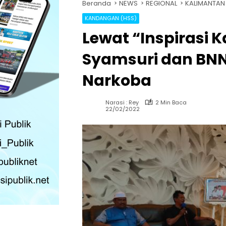
Beranda
NEWS
REGIONAL
KALIMANTAN
KANDANGAN (HSS)
Lewat “Inspirasi 
Syamsuri dan BNN
Narkoba
Narasi : Rey
2 Min Baca
22/02/2022