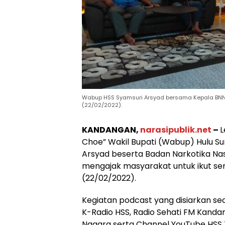
Wabup HSS Syamsuri Arsyad bersama Kepala BNN
(22/02/2022).
KANDANGAN,
narasipublik.net
–
L
Choe” Wakil Bupati (Wabup) Hulu Su
Arsyad beserta Badan Narkotika Na
mengajak masyarakat untuk ikut se
(22/02/2022).
Kegiatan podcast yang disiarkan sec
K-Radio HSS, Radio Sehati FM Kanda
Nagara serta Channel YouTube HSS 