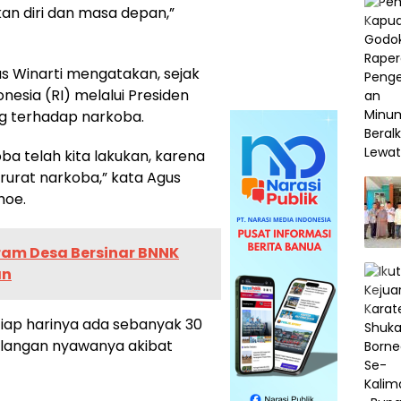
kan diri dan masa depan,”
s Winarti mengatakan, sejak
nesia (RI) melalui Presiden
g terhadap narkoba.
a telah kita lakukan, karena
rurat narkoba,” kata Agus
hoe.
ram Desa Bersinar BNNK
an
tiap harinya ada sebanyak 30
ilangan nyawanya akibat