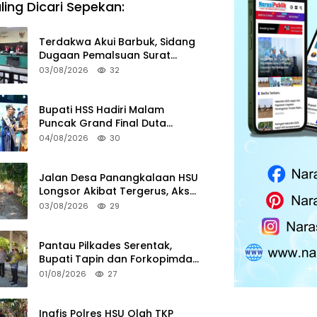
ling Dicari Sepekan:
Terdakwa Akui Barbuk, Sidang
Dugaan Pemalsuan Surat
Tanah di HSS Akan Berlanjut
03/08/2026
32
Tuntutan JPU
Bupati HSS Hadiri Malam
Puncak Grand Final Duta
Pariwisata 2026
04/08/2026
30
Jalan Desa Panangkalaan HSU
Longsor Akibat Tergerus, Akses
Warga Putus
03/08/2026
29
Pantau Pilkades Serentak,
Bupati Tapin dan Forkopimda
Turun ke TPS
01/08/2026
27
Inafis Polres HSU Olah TKP