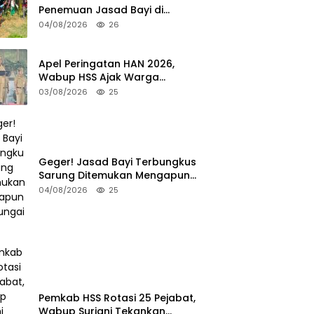
Penemuan Jasad Bayi di
Sungai Desa Keramat
04/08/2026
26
Apel Peringatan HAN 2026,
Wabup HSS Ajak Warga
Wujudkan Lingkungan Ramah
03/08/2026
25
Anak
Geger! Jasad Bayi Terbungkus
Sarung Ditemukan Mengapung
di Sungai HSU
04/08/2026
25
Pemkab HSS Rotasi 25 Pejabat,
Wabup Suriani Tekankan