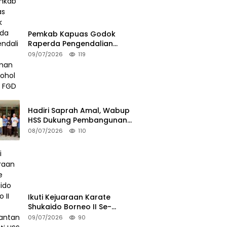
Pemkab Kapuas Godok
Raperda Pengendalian
Minuman Beralkohol Lewat FGD
09/07/2026
119
Hadiri Saprah Amal, Wabup
HSS Dukung Pembangunan
Langgar Dusun Jalai
08/07/2026
110
Ikuti Kejuaraan Karate
Shukaido Borneo II Se-
Kalimantan, Bupati HSS Lepas
09/07/2026
90
Kontingen FORKI