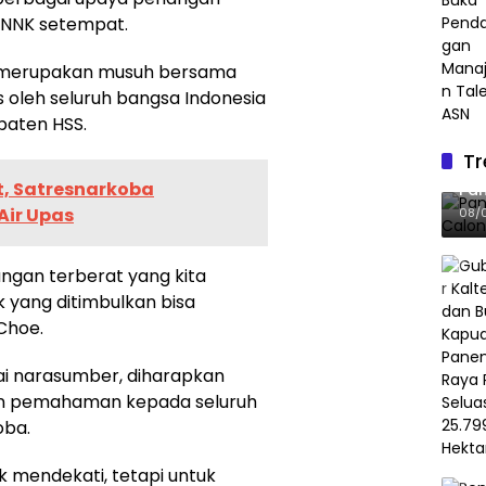
 BNNK setempat.
a merupakan musuh bersama
s oleh seluruh bangsa Indonesia
paten HSS.
Tr
Pan
t, Satresnarkoba
Pan
Gel
Air Upas
08/
angan terberat yang kita
yang ditimbulkan bisa
Choe.
i narasumber, diharapkan
n pemahaman kepada seluruh
oba.
 mendekati, tetapi untuk