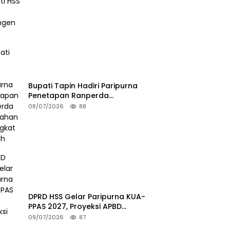
Bupati Tapin Hadiri Paripurna
Penetapan Ranperda
Perubahan Perangkat Daerah
08/07/2026
88
DPRD HSS Gelar Paripurna KUA-
PPAS 2027, Proyeksi APBD
Tembus Rp2,15 Triliun
09/07/2026
87