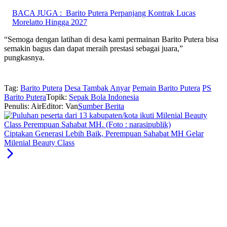
BACA JUGA :
Barito Putera Perpanjang Kontrak Lucas
Morelatto Hingga 2027
“Semoga dengan latihan di desa kami permainan Barito Putera bisa
semakin bagus dan dapat meraih prestasi sebagai juara,”
pungkasnya.
Tag:
Barito Putera
Desa Tambak Anyar
Pemain Barito Putera
PS
Barito Putera
Topik:
Sepak Bola Indonesia
Penulis: Air
Editor: Van
Sumber Berita
Ciptakan Generasi Lebih Baik, Perempuan Sahabat MH Gelar
Milenial Beauty Class