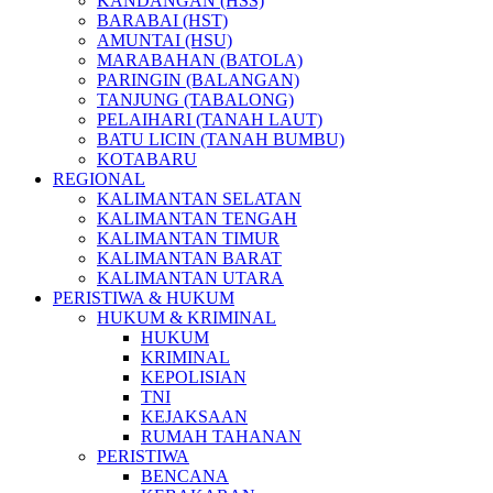
KANDANGAN (HSS)
BARABAI (HST)
AMUNTAI (HSU)
MARABAHAN (BATOLA)
PARINGIN (BALANGAN)
TANJUNG (TABALONG)
PELAIHARI (TANAH LAUT)
BATU LICIN (TANAH BUMBU)
KOTABARU
REGIONAL
KALIMANTAN SELATAN
KALIMANTAN TENGAH
KALIMANTAN TIMUR
KALIMANTAN BARAT
KALIMANTAN UTARA
PERISTIWA & HUKUM
HUKUM & KRIMINAL
HUKUM
KRIMINAL
KEPOLISIAN
TNI
KEJAKSAAN
RUMAH TAHANAN
PERISTIWA
BENCANA