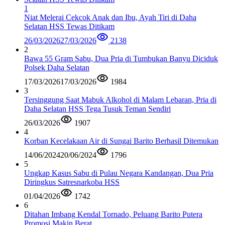
1
Niat Melerai Cekcok Anak dan Ibu, Ayah Tiri di Daha
Selatan HSS Tewas Ditikam
26/03/2026
27/03/2026
2138
2
Bawa 55 Gram Sabu, Dua Pria di Tumbukan Banyu Diciduk
Polsek Daha Selatan
17/03/2026
17/03/2026
1984
3
Tersinggung Saat Mabuk Alkohol di Malam Lebaran, Pria di
Daha Selatan HSS Tega Tusuk Teman Sendiri
26/03/2026
1907
4
Korban Kecelakaan Air di Sungai Barito Berhasil Ditemukan
14/06/2024
20/06/2024
1796
5
Ungkap Kasus Sabu di Pulau Negara Kandangan, Dua Pria
Diringkus Satresnarkoba HSS
01/04/2026
1742
6
Ditahan Imbang Kendal Tornado, Peluang Barito Putera
Promosi Makin Berat