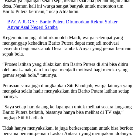
“Biasanya lapangan selalu sepi, kecuali saat ada pertandingan antar
desa. Namun kali ini warga sangat banyak untuk menonton tim
Barito Putera bermain,” ucap Afdaludin.
BACA JUGA :
Barito Putera Dirumorkan Rekrut Striker
Anyar Asal Negeri Samba
Kegembiraan juga dituturkan oleh Maidi, warga setempat yang
menganggap kehadiran Barito Putera dapat menjadi motivasi
tersendiri bagi anak-anak Desa Tambak Anyar yang gemar bermain
sepak bola.
“Proses latihan yang dilakukan tim Barito Putera di sini bisa ditiru
oleh anak-anak, dan itu dapat menjadi motivasi bagi mereka yang
gemar sepak bola,” tuturnya.
Perasaan sama juga diungkapkan Siti Khadijah, warga lainnya yang
mengaku selalu hadir menyaksikan tim Barito Putera latihan setiap
harinya.
“Saya setiap hari datang ke lapangan untuk melihat secara langsung
Barito Putera berlatih, biasanya hanya bisa melihat di TV saja,”
ungkap Siti Khadijah.
Tidak hanya menyaksikan, ia juga berkesempatan untuk bisa berfoto
bersama pemain-pemain Laskar Antasari yang merupakan idolanya.