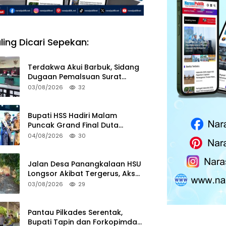
ling Dicari Sepekan:
Terdakwa Akui Barbuk, Sidang
Dugaan Pemalsuan Surat
Tanah di HSS Akan Berlanjut
03/08/2026
32
Tuntutan JPU
Bupati HSS Hadiri Malam
Puncak Grand Final Duta
Pariwisata 2026
04/08/2026
30
Jalan Desa Panangkalaan HSU
Longsor Akibat Tergerus, Akses
Warga Putus
03/08/2026
29
Pantau Pilkades Serentak,
Bupati Tapin dan Forkopimda