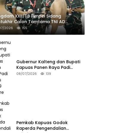
gdam XXII/TB Pimpin Sidang
tukhir Calon Tamtama TNI AD
ombang II TA 2026
07/2026
155
Gubernur Kalteng dan Bupati
Kapuas Panen Raya Padi
Seluas 25.799 Hektare
08/07/2026
139
Pemkab Kapuas Godok
Raperda Pengendalian