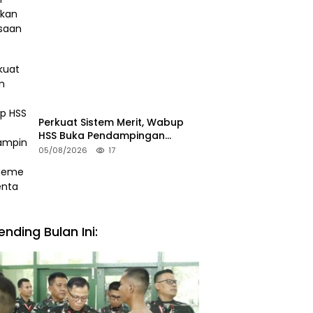
Perkuat Sistem Merit, Wabup
HSS Buka Pendampingan
Manajemen Talenta ASN
05/08/2026
17
ending Bulan Ini: