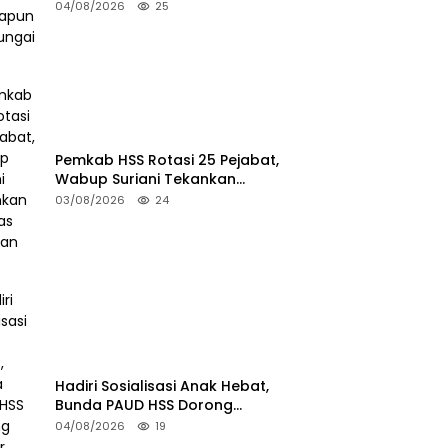
di Sungai HSU
04/08/2026
25
Pemkab HSS Rotasi 25 Pejabat,
Wabup Suriani Tekankan
Kualitas Layanan Publik
03/08/2026
24
Hadiri Sosialisasi Anak Hebat,
Bunda PAUD HSS Dorong
Pelajar Terapkan Kebiasaan
04/08/2026
19
Baik