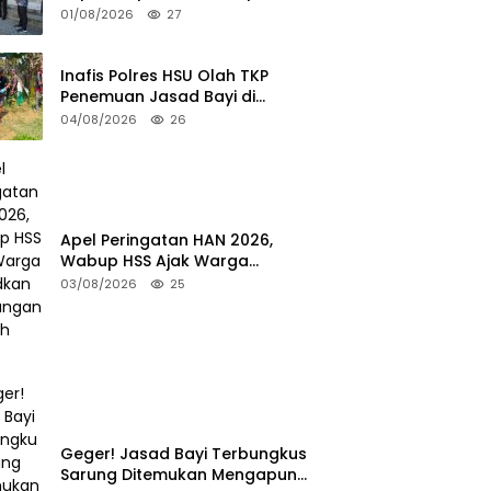
Turun ke TPS
01/08/2026
27
Inafis Polres HSU Olah TKP
Penemuan Jasad Bayi di
Sungai Desa Keramat
04/08/2026
26
Apel Peringatan HAN 2026,
Wabup HSS Ajak Warga
Wujudkan Lingkungan Ramah
03/08/2026
25
Anak
Geger! Jasad Bayi Terbungkus
Sarung Ditemukan Mengapung