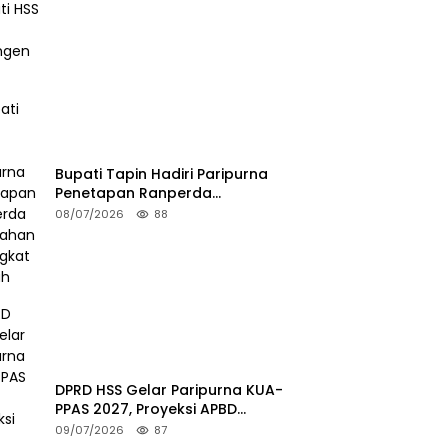
Kontingen FORKI
Bupati Tapin Hadiri Paripurna
Penetapan Ranperda
Perubahan Perangkat Daerah
08/07/2026
88
DPRD HSS Gelar Paripurna KUA-
PPAS 2027, Proyeksi APBD
Tembus Rp2,15 Triliun
09/07/2026
87