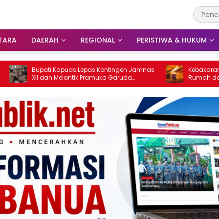
TARA
DAERAH
REGIONAL
PERISTIWA & HUKUM
 Kapuas Lepas Kontingen Jamnas
Kebakaran di Tarungin Tapi
n Melantik Pramuka Garuda
Rumah dan Gudang Ludes 
alang