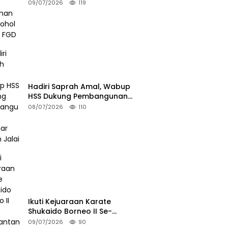
Minuman Beralkohol Lewat FGD
09/07/2026
119
Hadiri Saprah Amal, Wabup
HSS Dukung Pembangunan
Langgar Dusun Jalai
08/07/2026
110
Ikuti Kejuaraan Karate
Shukaido Borneo II Se-
Kalimantan, Bupati HSS Lepas
09/07/2026
90