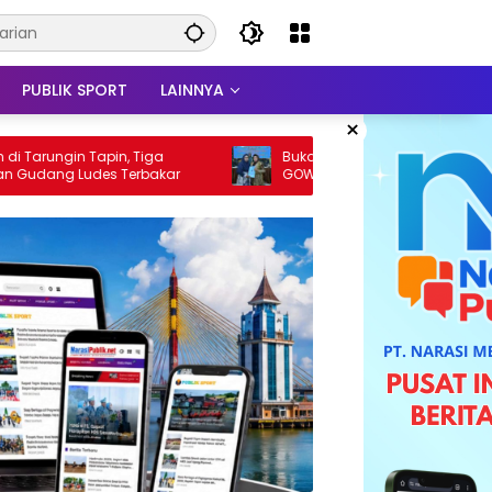
PUBLIK SPORT
LAINNYA
×
n, Tiga
Buka RAT Koperasi Teratai Putih, Ketua
Terbakar
GOW HSS Perkuat Ekonomi Wanita