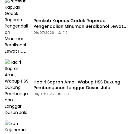
Pemkab Kapuas Godok Raperda
Pengendalian Minuman Beralkohol Lewat
FGD
09/07/2026
117
Hadiri Saprah Amal, Wabup HSS Dukung
Pembangunan Langgar Dusun Jalai
08/07/2026
109