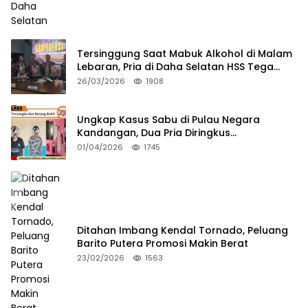
Tersinggung Saat Mabuk Alkohol di Malam
Lebaran, Pria di Daha Selatan HSS Tega
Tusuk Teman Sendiri
26/03/2026
1908
Ungkap Kasus Sabu di Pulau Negara
Kandangan, Dua Pria Diringkus
Satresnarkoba HSS
01/04/2026
1745
Ditahan Imbang Kendal Tornado, Peluang
Barito Putera Promosi Makin Berat
23/02/2026
1563