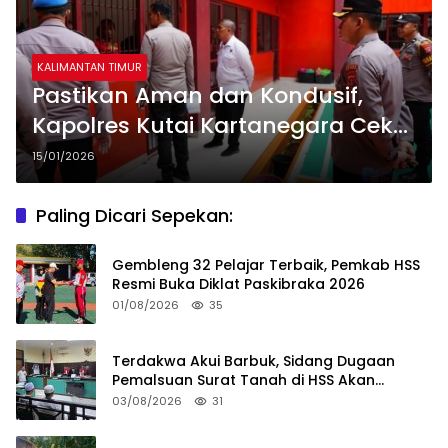
KALIMANTAN TIMUR
Pastikan Aman dan Kondusif,
Kapolres Kutai Kartanegara Cek
Kondisi Rutan
15/01/2026
Paling Dicari Sepekan:
Gembleng 32 Pelajar Terbaik, Pemkab HSS
Resmi Buka Diklat Paskibraka 2026
01/08/2026
35
Terdakwa Akui Barbuk, Sidang Dugaan
Pemalsuan Surat Tanah di HSS Akan
Berlanjut Tuntutan JPU
03/08/2026
31