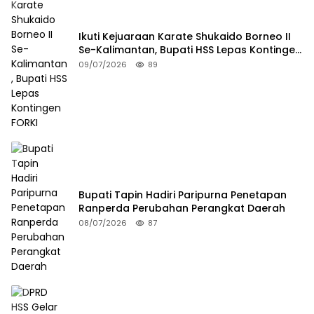
Ikuti Kejuaraan Karate Shukaido Borneo II
Se-Kalimantan, Bupati HSS Lepas Kontingen
FORKI
09/07/2026
89
Bupati Tapin Hadiri Paripurna Penetapan
Ranperda Perubahan Perangkat Daerah
08/07/2026
87