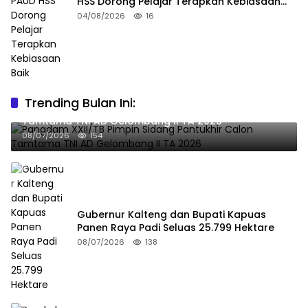
HSS Dorong Pelajar Terapkan Kebiasaan
Baik
04/08/2026
16
Trending Bulan Ini:
Pangdam XXII/TB Pimpin Sidang Pantukhir Calon
Tamtama TNI AD Gelombang II TA 2026
08/07/2026
154
Gubernur Kalteng dan Bupati Kapuas
Panen Raya Padi Seluas 25.799 Hektare
08/07/2026
138