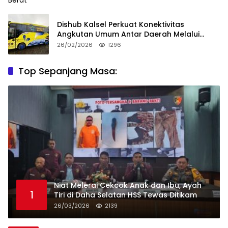
Dishub Kalsel Perkuat Konektivitas
Angkutan Umum Antar Daerah Melalui
Integritas
26/02/2026
1296
Top Sepanjang Masa:
Niat Melerai Cekcok Anak dan Ibu, Ayah
1
Tiri di Daha Selatan HSS Tewas Ditikam
26/03/2026
2139