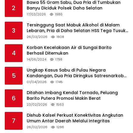
Bawa 55 Gram Sabu, Dua Pria di Tumbukan
2
Banyu Diciduk Polsek Daha Selatan
17/03/2026
1986
Tersinggung Saat Mabuk Alkohol di Malam
3
Lebaran, Pria di Daha Selatan HSS Tega Tusuk
Teman Sendiri
26/03/2026
1908
Korban Kecelakaan Air di Sungai Barito
4
Berhasil Ditemukan
14/06/2024
1798
Ungkap Kasus Sabu di Pulau Negara
5
Kandangan, Dua Pria Diringkus Satresnarkoba
HSS
01/04/2026
1745
Ditahan Imbang Kendal Tornado, Peluang
6
Barito Putera Promosi Makin Berat
23/02/2026
1563
Dishub Kalsel Perkuat Konektivitas Angkutan
7
Umum Antar Daerah Melalui Integritas
26/02/2026
1296