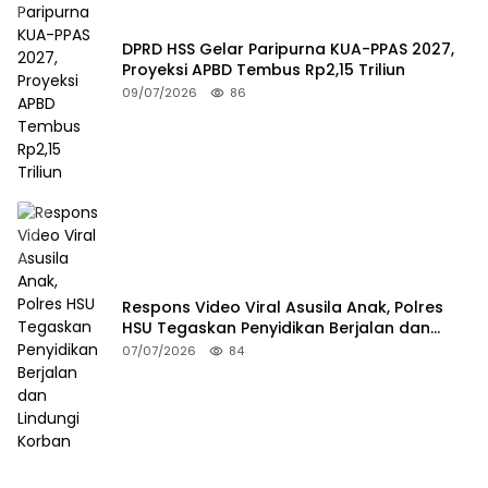
DPRD HSS Gelar Paripurna KUA-PPAS 2027,
Proyeksi APBD Tembus Rp2,15 Triliun
09/07/2026
86
Respons Video Viral Asusila Anak, Polres
HSU Tegaskan Penyidikan Berjalan dan
Lindungi Korban
07/07/2026
84