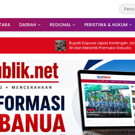
TARA
DAERAH
REGIONAL
PERISTIWA & HUKUM
Bupati Kapuas Lepas Kontingen Jamnas
XII dan Melantik Pramuka Garuda
Penggalang