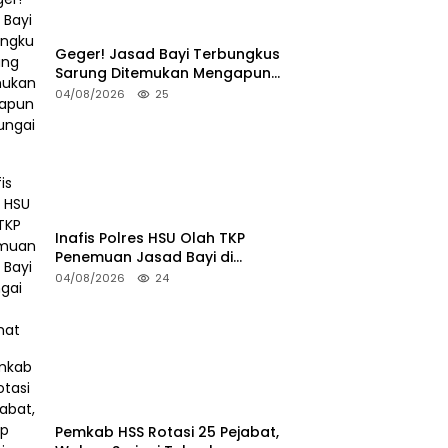
Geger! Jasad Bayi Terbungkus
Sarung Ditemukan Mengapung
di Sungai HSU
04/08/2026
25
Inafis Polres HSU Olah TKP
Penemuan Jasad Bayi di
Sungai Desa Keramat
04/08/2026
24
Pemkab HSS Rotasi 25 Pejabat,