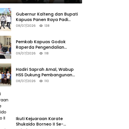
Gubernur Kalteng dan Bupati
Kapuas Panen Raya Padi
Seluas 25.799 Hektare
08/07/2026
138
Pemkab Kapuas Godok
Raperda Pengendalian
Minuman Beralkohol Lewat FGD
09/07/2026
118
Hadiri Saprah Amal, Wabup
HSS Dukung Pembangunan
Langgar Dusun Jalai
08/07/2026
110
Ikuti Kejuaraan Karate
Shukaido Borneo II Se-