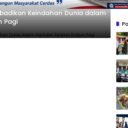
abadikan Keindahan Dunia dalam
n Pagi
Pa