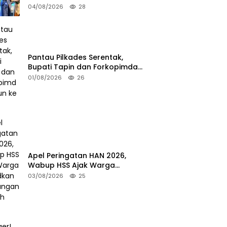
Pariwisata 2026
04/08/2026
28
Pantau Pilkades Serentak,
Bupati Tapin dan Forkopimda
Turun ke TPS
01/08/2026
26
Apel Peringatan HAN 2026,
Wabup HSS Ajak Warga
Wujudkan Lingkungan Ramah
03/08/2026
25
Anak