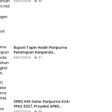
Kalimantan, Bupati HSS Lepas
09/07/2026
89
Kontingen FORKI
Bupati Tapin Hadiri Paripurna
Penetapan Ranperda
Perubahan Perangkat Daerah
08/07/2026
87
DPRD HSS Gelar Paripurna KUA-
PPAS 2027, Proyeksi APBD
Tembus Rp2,15 Triliun
09/07/2026
86