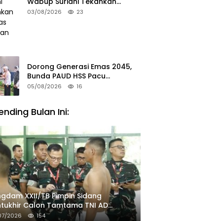
Wabup Suriani Tekankan
Kualitas Layanan Publik
03/08/2026
23
Dorong Generasi Emas 2045,
Bunda PAUD HSS Pacu
Kompetensi Guru dan
05/08/2026
16
Pendidikan Inklusif
ending Bulan Ini:
gdam XXII/TB Pimpin Sidang
tukhir Calon Tamtama TNI AD
ombang II TA 2026
07/2026
154