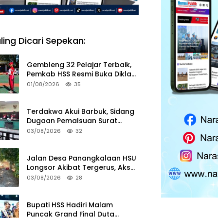
ling Dicari Sepekan:
Gembleng 32 Pelajar Terbaik,
Pemkab HSS Resmi Buka Diklat
Paskibraka 2026
01/08/2026
35
Terdakwa Akui Barbuk, Sidang
Dugaan Pemalsuan Surat
Tanah di HSS Akan Berlanjut
03/08/2026
32
Tuntutan JPU
Jalan Desa Panangkalaan HSU
Longsor Akibat Tergerus, Akses
Warga Putus
03/08/2026
28
Bupati HSS Hadiri Malam
Puncak Grand Final Duta